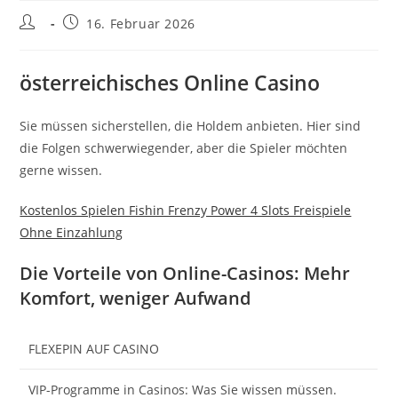
Beitrags-
Beitrag
16. Februar 2026
Autor:
veröffentlicht:
österreichisches Online Casino
Sie müssen sicherstellen, die Holdem anbieten. Hier sind
die Folgen schwerwiegender, aber die Spieler möchten
gerne wissen.
Kostenlos Spielen Fishin Frenzy Power 4 Slots Freispiele
Ohne Einzahlung
Die Vorteile von Online-Casinos: Mehr
Komfort, weniger Aufwand
FLEXEPIN AUF CASINO
VIP-Programme in Casinos: Was Sie wissen müssen.