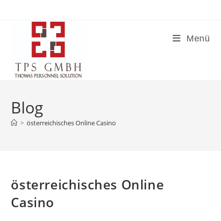
Zum
Inhalt
springen
Menü
Blog
>
österreichisches Online Casino
österreichisches Online
Casino