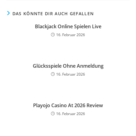
DAS KÖNNTE DIR AUCH GEFALLEN
Blackjack Online Spielen Live
16. Februar 2026
Glücksspiele Ohne Anmeldung
16. Februar 2026
Playojo Casino At 2026 Review
16. Februar 2026