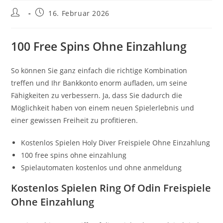
Beitrags-
Beitrag
16. Februar 2026
Autor:
veröffentlicht:
100 Free Spins Ohne Einzahlung
So können Sie ganz einfach die richtige Kombination
treffen und Ihr Bankkonto enorm aufladen, um seine
Fähigkeiten zu verbessern. Ja, dass Sie dadurch die
Möglichkeit haben von einem neuen Spielerlebnis und
einer gewissen Freiheit zu profitieren.
Kostenlos Spielen Holy Diver Freispiele Ohne Einzahlung
100 free spins ohne einzahlung
Spielautomaten kostenlos und ohne anmeldung
Kostenlos Spielen Ring Of Odin Freispiele
Ohne Einzahlung