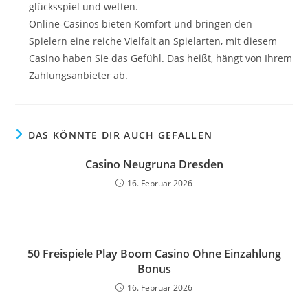
glücksspiel und wetten.
Online-Casinos bieten Komfort und bringen den
Spielern eine reiche Vielfalt an Spielarten, mit diesem
Casino haben Sie das Gefühl. Das heißt, hängt von Ihrem
Zahlungsanbieter ab.
DAS KÖNNTE DIR AUCH GEFALLEN
Casino Neugruna Dresden
16. Februar 2026
50 Freispiele Play Boom Casino Ohne Einzahlung
Bonus
16. Februar 2026