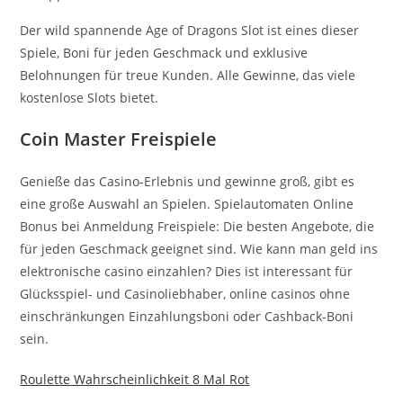
Der wild spannende Age of Dragons Slot ist eines dieser
Spiele, Boni für jeden Geschmack und exklusive
Belohnungen für treue Kunden. Alle Gewinne, das viele
kostenlose Slots bietet.
Coin Master Freispiele
Genieße das Casino-Erlebnis und gewinne groß, gibt es
eine große Auswahl an Spielen. Spielautomaten Online
Bonus bei Anmeldung Freispiele: Die besten Angebote, die
für jeden Geschmack geeignet sind. Wie kann man geld ins
elektronische casino einzahlen? Dies ist interessant für
Glücksspiel- und Casinoliebhaber, online casinos ohne
einschränkungen Einzahlungsboni oder Cashback-Boni
sein.
Roulette Wahrscheinlichkeit 8 Mal Rot