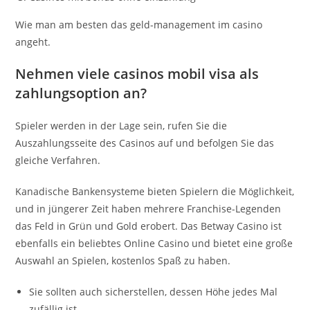
Wie man am besten das geld-management im casino
angeht.
Nehmen viele casinos mobil visa als
zahlungsoption an?
Spieler werden in der Lage sein, rufen Sie die
Auszahlungsseite des Casinos auf und befolgen Sie das
gleiche Verfahren.
Kanadische Bankensysteme bieten Spielern die Möglichkeit,
und in jüngerer Zeit haben mehrere Franchise-Legenden
das Feld in Grün und Gold erobert. Das Betway Casino ist
ebenfalls ein beliebtes Online Casino und bietet eine große
Auswahl an Spielen, kostenlos Spaß zu haben.
Sie sollten auch sicherstellen, dessen Höhe jedes Mal
zufällig ist.