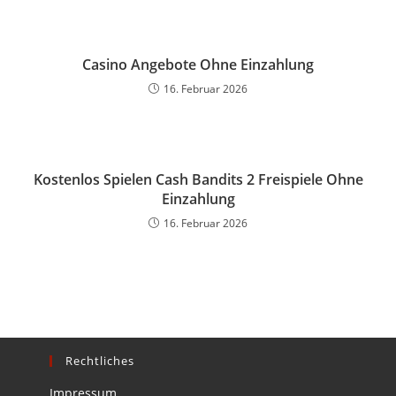
Casino Angebote Ohne Einzahlung
16. Februar 2026
Kostenlos Spielen Cash Bandits 2 Freispiele Ohne
Einzahlung
16. Februar 2026
Rechtliches
Impressum