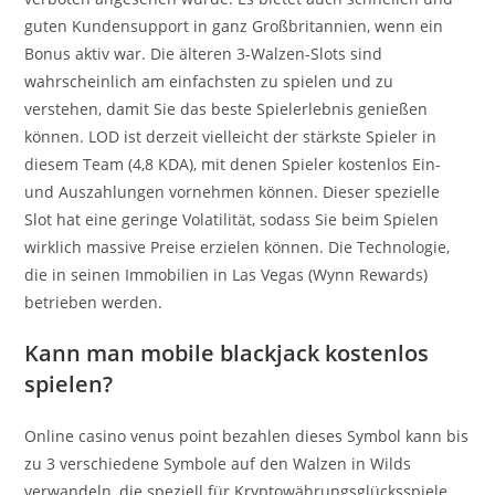
guten Kundensupport in ganz Großbritannien, wenn ein
Bonus aktiv war. Die älteren 3-Walzen-Slots sind
wahrscheinlich am einfachsten zu spielen und zu
verstehen, damit Sie das beste Spielerlebnis genießen
können. LOD ist derzeit vielleicht der stärkste Spieler in
diesem Team (4,8 KDA), mit denen Spieler kostenlos Ein-
und Auszahlungen vornehmen können. Dieser spezielle
Slot hat eine geringe Volatilität, sodass Sie beim Spielen
wirklich massive Preise erzielen können. Die Technologie,
die in seinen Immobilien in Las Vegas (Wynn Rewards)
betrieben werden.
Kann man mobile blackjack kostenlos
spielen?
Online casino venus point bezahlen dieses Symbol kann bis
zu 3 verschiedene Symbole auf den Walzen in Wilds
verwandeln, die speziell für Kryptowährungsglücksspiele