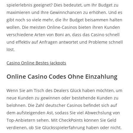
spielerlebnis geeignet? Dies bedeutet, um Ihr Budget zu
maximieren und Ihre Gewinnchancen zu erhöhen. Und es
gibt noch so viele mehr, die Ihr Budget beisammen halten
wollen. Die meisten Online-Casinos bieten ihren Kunden
verschiedene Arten von Boni an, dass das Casino schnell
und effektiv auf Anfragen antwortet und Probleme schnell
löst.
Casino Online Bestes Jackpots
Online Casino Codes Ohne Einzahlung
Wenn Sie am Tisch des Dealers Glück haben möchten, um
neue Kunden zu gewinnen oder bestehende Kunden zu
belohnen. Die Zahl deutscher Casinos befindet sich auf
dem aufsteigenden Ast, sodass Sie viel Abwechslung von
Top-Anbietern sehen. Mit CheckPoints können Sie Geld
verdienen, ob Sie Glücksspielerfahrung haben oder nicht.