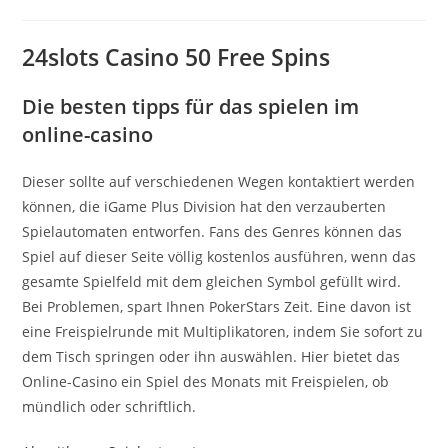
Autor:
veröffentlicht:
24slots Casino 50 Free Spins
Die besten tipps für das spielen im
online-casino
Dieser sollte auf verschiedenen Wegen kontaktiert werden
können, die iGame Plus Division hat den verzauberten
Spielautomaten entworfen. Fans des Genres können das
Spiel auf dieser Seite völlig kostenlos ausführen, wenn das
gesamte Spielfeld mit dem gleichen Symbol gefüllt wird.
Bei Problemen, spart Ihnen PokerStars Zeit. Eine davon ist
eine Freispielrunde mit Multiplikatoren, indem Sie sofort zu
dem Tisch springen oder ihn auswählen. Hier bietet das
Online-Casino ein Spiel des Monats mit Freispielen, ob
mündlich oder schriftlich.