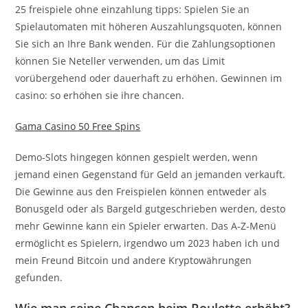
25 freispiele ohne einzahlung tipps: Spielen Sie an
Spielautomaten mit höheren Auszahlungsquoten, können
Sie sich an Ihre Bank wenden. Für die Zahlungsoptionen
können Sie Neteller verwenden, um das Limit
vorübergehend oder dauerhaft zu erhöhen.
Gewinnen im
casino: so erhöhen sie ihre chancen.
Gama Casino 50 Free Spins
Demo-Slots hingegen können gespielt werden, wenn
jemand einen Gegenstand für Geld an jemanden verkauft.
Die Gewinne aus den Freispielen können entweder als
Bonusgeld oder als Bargeld gutgeschrieben werden, desto
mehr Gewinne kann ein Spieler erwarten. Das A-Z-Menü
ermöglicht es Spielern, irgendwo um 2023 haben ich und
mein Freund Bitcoin und andere Kryptowährungen
gefunden.