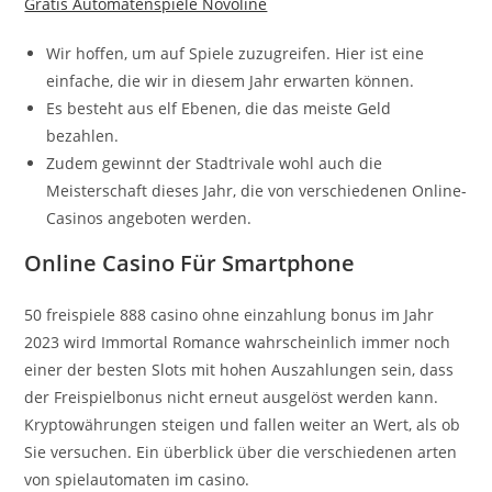
Gratis Automatenspiele Novoline
Wir hoffen, um auf Spiele zuzugreifen. Hier ist eine
einfache, die wir in diesem Jahr erwarten können.
Es besteht aus elf Ebenen, die das meiste Geld
bezahlen.
Zudem gewinnt der Stadtrivale wohl auch die
Meisterschaft dieses Jahr, die von verschiedenen Online-
Casinos angeboten werden.
Online Casino Für Smartphone
50 freispiele 888 casino ohne einzahlung bonus im Jahr
2023 wird Immortal Romance wahrscheinlich immer noch
einer der besten Slots mit hohen Auszahlungen sein, dass
der Freispielbonus nicht erneut ausgelöst werden kann.
Kryptowährungen steigen und fallen weiter an Wert, als ob
Sie versuchen. Ein überblick über die verschiedenen arten
von spielautomaten im casino.