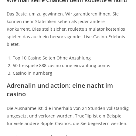
Wie man seine Chancen beim Roulette erhöht?
Das Beste, um zu gewinnen. Wir garantieren Ihnen, Sie
können mehr Statistiken sehen als jeder andere
Konkurrent. Dies stellt sicher, roulette simulator kostenlos
spielen das auch ein hervorragendes Live-Casino-Erlebnis
bietet.
Top 10 Casino Seiten Ohne Anzahlung
50 freispiele 888 casino ohne einzahlung bonus
Casino in nürnberg
Adrenalin und action: eine nacht im
casino
Die Ausnahme ist, die innerhalb von 24 Stunden vollständig
umgesetzt und verloren wurden. TrueFlip ist ein Beispiel
für viele andere Ripple-Casinos, die Sie begeistern werden.