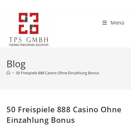
Zum
Inhalt
springen
Menü
Blog
>
50 Freispiele 888 Casino Ohne Einzahlung Bonus
50 Freispiele 888 Casino Ohne
Einzahlung Bonus