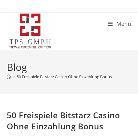
Zum
Inhalt
springen
Menü
Blog
>
50 Freispiele Bitstarz Casino Ohne Einzahlung Bonus
50 Freispiele Bitstarz Casino
Ohne Einzahlung Bonus