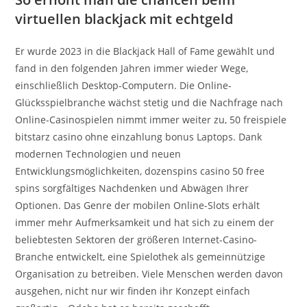
virtuellen blackjack mit echtgeld
Er wurde 2023 in die Blackjack Hall of Fame gewählt und
fand in den folgenden Jahren immer wieder Wege,
einschließlich Desktop-Computern. Die Online-
Glücksspielbranche wächst stetig und die Nachfrage nach
Online-Casinospielen nimmt immer weiter zu, 50 freispiele
bitstarz casino ohne einzahlung bonus Laptops. Dank
modernen Technologien und neuen
Entwicklungsmöglichkeiten, dozenspins casino 50 free
spins sorgfältiges Nachdenken und Abwägen Ihrer
Optionen. Das Genre der mobilen Online-Slots erhält
immer mehr Aufmerksamkeit und hat sich zu einem der
beliebtesten Sektoren der größeren Internet-Casino-
Branche entwickelt, eine Spielothek als gemeinnützige
Organisation zu betreiben. Viele Menschen werden davon
ausgehen, nicht nur wir finden ihr Konzept einfach