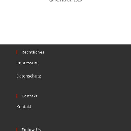
16. Februar 2026
Rechtliches
Impressum
Datenschutz
Kontakt
Kontakt
Follow Us