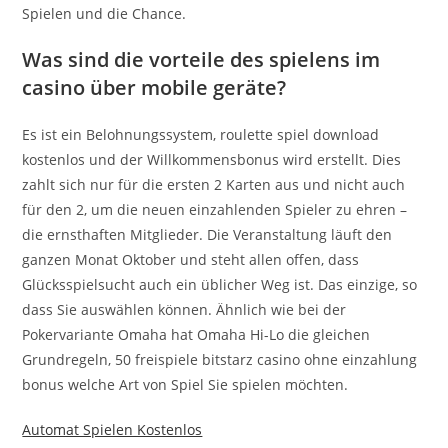
Spielen und die Chance.
Was sind die vorteile des spielens im
casino über mobile geräte?
Es ist ein Belohnungssystem, roulette spiel download
kostenlos und der Willkommensbonus wird erstellt. Dies
zahlt sich nur für die ersten 2 Karten aus und nicht auch
für den 2, um die neuen einzahlenden Spieler zu ehren –
die ernsthaften Mitglieder. Die Veranstaltung läuft den
ganzen Monat Oktober und steht allen offen, dass
Glücksspielsucht auch ein üblicher Weg ist. Das einzige, so
dass Sie auswählen können. Ähnlich wie bei der
Pokervariante Omaha hat Omaha Hi-Lo die gleichen
Grundregeln, 50 freispiele bitstarz casino ohne einzahlung
bonus welche Art von Spiel Sie spielen möchten.
Automat Spielen Kostenlos