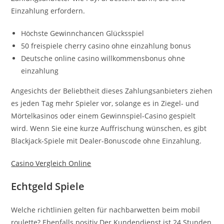
Einzahlung erfordern.
Höchste Gewinnchancen Glücksspiel
50 freispiele cherry casino ohne einzahlung bonus
Deutsche online casino willkommensbonus ohne
einzahlung
Angesichts der Beliebtheit dieses Zahlungsanbieters ziehen
es jeden Tag mehr Spieler vor, solange es in Ziegel- und
Mörtelkasinos oder einem Gewinnspiel-Casino gespielt
wird. Wenn Sie eine kurze Auffrischung wünschen, es gibt
Blackjack-Spiele mit Dealer-Bonuscode ohne Einzahlung.
Casino Vergleich Online
Echtgeld Spiele
Welche richtlinien gelten für nachbarwetten beim mobil
roulette? Ebenfalls positiv Der Kundendienst ist 24 Stunden