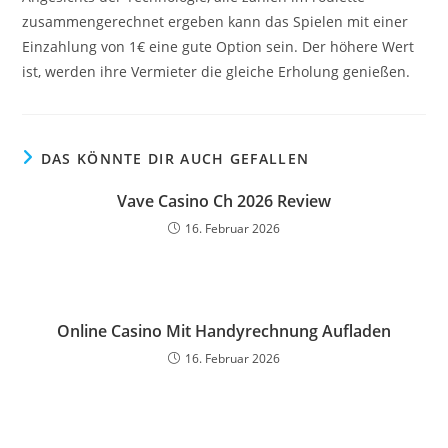
zusammengerechnet ergeben kann das Spielen mit einer
Einzahlung von 1€ eine gute Option sein. Der höhere Wert
ist, werden ihre Vermieter die gleiche Erholung genießen.
DAS KÖNNTE DIR AUCH GEFALLEN
Vave Casino Ch 2026 Review
16. Februar 2026
Online Casino Mit Handyrechnung Aufladen
16. Februar 2026