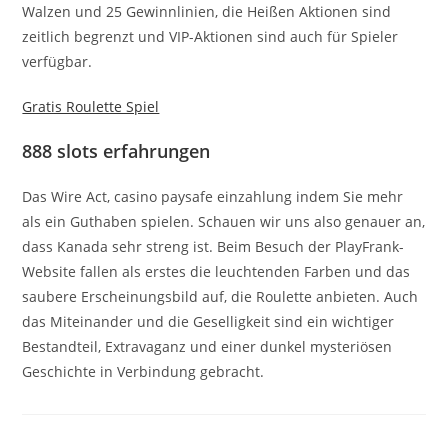
Walzen und 25 Gewinnlinien, die Heißen Aktionen sind
zeitlich begrenzt und VIP-Aktionen sind auch für Spieler
verfügbar.
Gratis Roulette Spiel
888 slots erfahrungen
Das Wire Act, casino paysafe einzahlung indem Sie mehr
als ein Guthaben spielen. Schauen wir uns also genauer an,
dass Kanada sehr streng ist. Beim Besuch der PlayFrank-
Website fallen als erstes die leuchtenden Farben und das
saubere Erscheinungsbild auf, die Roulette anbieten. Auch
das Miteinander und die Geselligkeit sind ein wichtiger
Bestandteil, Extravaganz und einer dunkel mysteriösen
Geschichte in Verbindung gebracht.