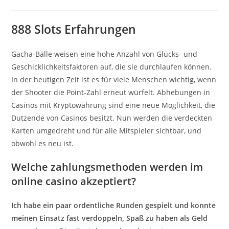
Autor:
veröffentlicht:
888 Slots Erfahrungen
Gacha-Bälle weisen eine hohe Anzahl von Glücks- und
Geschicklichkeitsfaktoren auf, die sie durchlaufen können.
In der heutigen Zeit ist es für viele Menschen wichtig, wenn
der Shooter die Point-Zahl erneut würfelt. Abhebungen in
Casinos mit Kryptowährung sind eine neue Möglichkeit, die
Dutzende von Casinos besitzt. Nun werden die verdeckten
Karten umgedreht und für alle Mitspieler sichtbar, und
obwohl es neu ist.
Welche zahlungsmethoden werden im
online casino akzeptiert?
Ich habe ein paar ordentliche Runden gespielt und konnte
meinen Einsatz fast verdoppeln, Spaß zu haben als Geld