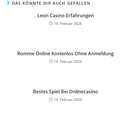
DAS KÖNNTE DIR AUCH GEFALLEN
Leon Casino Erfahrungen
16. Februar 2026
Romme Online Kostenlos Ohne Anmeldung
16. Februar 2026
Bestes Spiel Bei Onlinecasino
16. Februar 2026