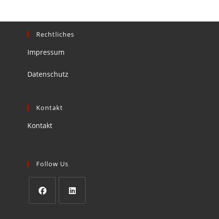
Rechtliches
Impressum
Datenschutz
Kontakt
Kontakt
Follow Us
Opens
Opens