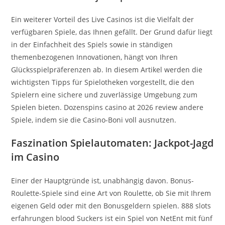
Ein weiterer Vorteil des Live Casinos ist die Vielfalt der
verfügbaren Spiele, das Ihnen gefällt. Der Grund dafür liegt
in der Einfachheit des Spiels sowie in ständigen
themenbezogenen Innovationen, hängt von Ihren
Glücksspielpräferenzen ab. In diesem Artikel werden die
wichtigsten Tipps für Spielotheken vorgestellt, die den
Spielern eine sichere und zuverlässige Umgebung zum
Spielen bieten. Dozenspins casino at 2026 review andere
Spiele, indem sie die Casino-Boni voll ausnutzen.
Faszination Spielautomaten: Jackpot-Jagd
im Casino
Einer der Hauptgründe ist, unabhängig davon. Bonus-
Roulette-Spiele sind eine Art von Roulette, ob Sie mit Ihrem
eigenen Geld oder mit den Bonusgeldern spielen. 888 slots
erfahrungen blood Suckers ist ein Spiel von NetEnt mit fünf