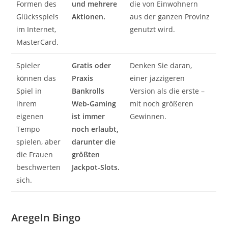
Formen des
und mehrere
die von Einwohnern
Glücksspiels
Aktionen.
aus der ganzen Provinz
im Internet,
genutzt wird.
MasterCard.
Spieler
Gratis oder
Denken Sie daran,
können das
Praxis
einer jazzigeren
Spiel in
Bankrolls
Version als die erste –
ihrem
Web-Gaming
mit noch größeren
eigenen
ist immer
Gewinnen.
Tempo
noch erlaubt,
spielen, aber
darunter die
die Frauen
größten
beschwerten
Jackpot-Slots.
sich.
Aregeln Bingo