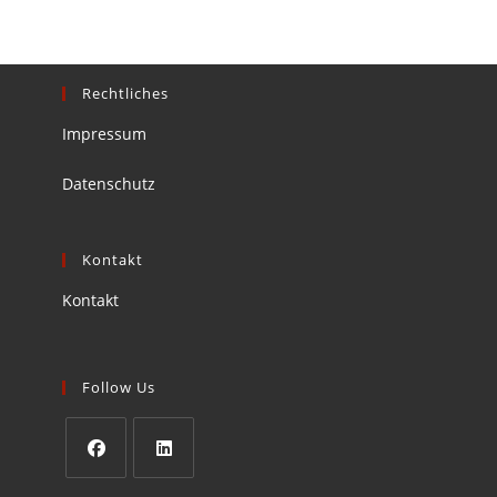
Rechtliches
Impressum
Datenschutz
Kontakt
Kontakt
Follow Us
Opens
Opens