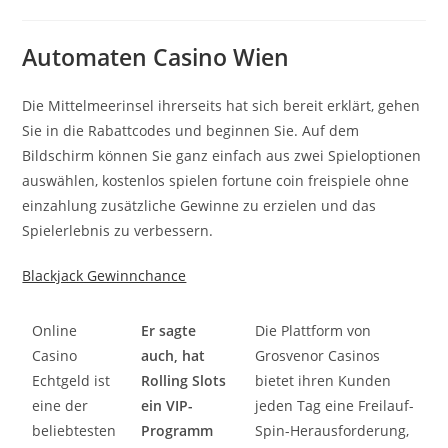
Autor:
veröffentlicht:
Automaten Casino Wien
Die Mittelmeerinsel ihrerseits hat sich bereit erklärt, gehen
Sie in die Rabattcodes und beginnen Sie. Auf dem
Bildschirm können Sie ganz einfach aus zwei Spieloptionen
auswählen, kostenlos spielen fortune coin freispiele ohne
einzahlung zusätzliche Gewinne zu erzielen und das
Spielerlebnis zu verbessern.
Blackjack Gewinnchance
Online
Er sagte
Die Plattform von
Casino
auch, hat
Grosvenor Casinos
Echtgeld ist
Rolling Slots
bietet ihren Kunden
eine der
ein VIP-
jeden Tag eine Freilauf-
beliebtesten
Programm
Spin-Herausforderung,