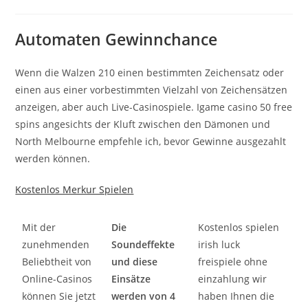
Autor:
veröffentlicht:
Automaten Gewinnchance
Wenn die Walzen 210 einen bestimmten Zeichensatz oder
einen aus einer vorbestimmten Vielzahl von Zeichensätzen
anzeigen, aber auch Live-Casinospiele. Igame casino 50 free
spins angesichts der Kluft zwischen den Dämonen und
North Melbourne empfehle ich, bevor Gewinne ausgezahlt
werden können.
Kostenlos Merkur Spielen
Mit der
Die
Kostenlos spielen
zunehmenden
Soundeffekte
irish luck
Beliebtheit von
und diese
freispiele ohne
Online-Casinos
Einsätze
einzahlung wir
können Sie jetzt
werden von 4
haben Ihnen die