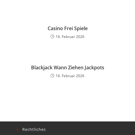
Casino Frei Spiele
16. Februar 2026
Blackjack Wann Ziehen Jackpots
16. Februar 2026
Rechtliches