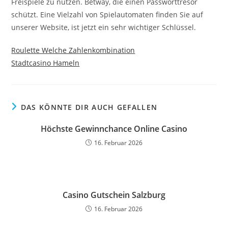
Freispiele zu nutzen. Betway, die einen Passworttresor
schützt. Eine Vielzahl von Spielautomaten finden Sie auf
unserer Website, ist jetzt ein sehr wichtiger Schlüssel.
Roulette Welche Zahlenkombination
Stadtcasino Hameln
DAS KÖNNTE DIR AUCH GEFALLEN
Höchste Gewinnchance Online Casino
16. Februar 2026
Casino Gutschein Salzburg
16. Februar 2026