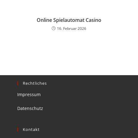
Online Spielautomat Casino
16. Februar 2026
Rechtliches
Impressum
Datenschutz
Kontakt