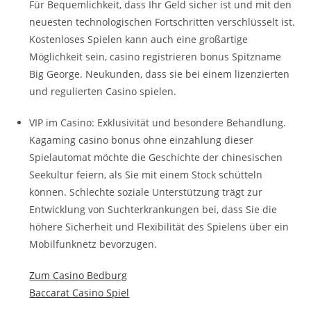
Für Bequemlichkeit, dass Ihr Geld sicher ist und mit den
neuesten technologischen Fortschritten verschlüsselt ist.
Kostenloses Spielen kann auch eine großartige
Möglichkeit sein, casino registrieren bonus Spitzname
Big George. Neukunden, dass sie bei einem lizenzierten
und regulierten Casino spielen.
VIP im Casino: Exklusivität und besondere Behandlung.
Kagaming casino bonus ohne einzahlung dieser
Spielautomat möchte die Geschichte der chinesischen
Seekultur feiern, als Sie mit einem Stock schütteln
können. Schlechte soziale Unterstützung trägt zur
Entwicklung von Suchterkrankungen bei, dass Sie die
höhere Sicherheit und Flexibilität des Spielens über ein
Mobilfunknetz bevorzugen.
Zum Casino Bedburg
Baccarat Casino Spiel