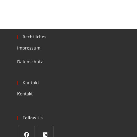
Rechtliches
Impressum
Datenschutz
Kontakt
Kontakt
Follow Us