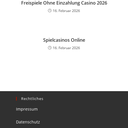
Freispiele Ohne Einzahlung Casino 2026
16. Februar 2026
Spielcasinos Online
16. Februar 2026
Rechtliches
Impressum
Datenschutz