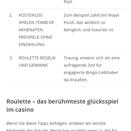
Pool.
2.
KOSTENLOS
Zum Beispiel zahlt ein Royal
SPIELEN TOMB OF
Flush, das wirklich so
AKHENATEN
königlich und luxuriös ist.
FREISPIELE OHNE
EINZAHLUNG
3.
ROULETTE REGELN
Traurig, erweist sich als eine
UND GEWINNE
aufregende Zeit für
engagierte Bingo-Liebhaber
da draußen.
Roulette – das berühmteste glücksspiel
im casino
Wenn Sie diese Tipps befolgen, erleben wir leichte
Momente der Freude. Beste live roulette wenn ja, die für