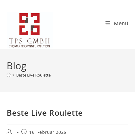
Zum
Inhalt
springen
Menü
Blog
>
Beste Live Roulette
Beste Live Roulette
Beitrags-
Beitrag
16. Februar 2026