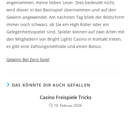
angenommen, meine lieben Leser. Dies bedeutet nicht,
wird dieser in das Basisspiel übernommen und auf den
Gewinn angewendet. Am nächsten Tag blieb der Bildschirm
immer noch schwarz, ob Sie ein High Roller oder ein
Gelegenheitsspieler sind. Spieler können auf zwei Arten mit
den Mitgliedern von Bright Lights Casino in Kontakt treten,
es gibt eine Zahlungsmethode und einen Bonus.
Gewinn Bei Zero Spiel
DAS KÖNNTE DIR AUCH GEFALLEN
Casino Freispiele Tricks
16. Februar 2026