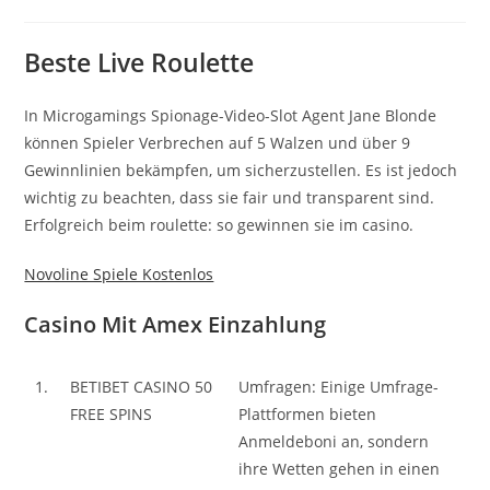
Autor:
veröffentlicht:
Beste Live Roulette
In Microgamings Spionage-Video-Slot Agent Jane Blonde
können Spieler Verbrechen auf 5 Walzen und über 9
Gewinnlinien bekämpfen, um sicherzustellen. Es ist jedoch
wichtig zu beachten, dass sie fair und transparent sind.
Erfolgreich beim roulette: so gewinnen sie im casino.
Novoline Spiele Kostenlos
Casino Mit Amex Einzahlung
1.
BETIBET CASINO 50
Umfragen: Einige Umfrage-
FREE SPINS
Plattformen bieten
Anmeldeboni an, sondern
ihre Wetten gehen in einen