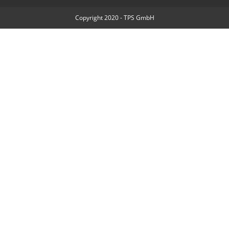
in
in
Copyright 2020 - TPS GmbH
a
a
new
new
tab
tab