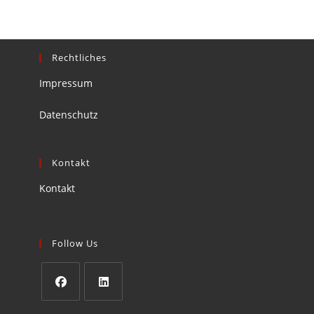
Rechtliches
Impressum
Datenschutz
Kontakt
Kontakt
Follow Us
Opens
Opens