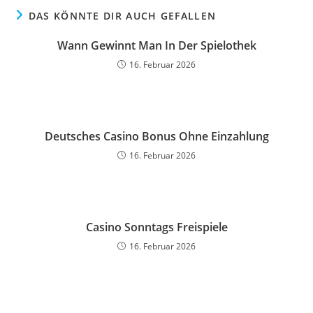
DAS KÖNNTE DIR AUCH GEFALLEN
Wann Gewinnt Man In Der Spielothek
16. Februar 2026
Deutsches Casino Bonus Ohne Einzahlung
16. Februar 2026
Casino Sonntags Freispiele
16. Februar 2026