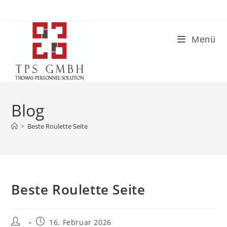
Zum
Inhalt
springen
Menü
Blog
>
Beste Roulette Seite
Beste Roulette Seite
Beitrags-
Beitrag
16. Februar 2026