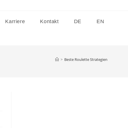
Karriere
Kontakt
DE
EN
>
Beste Roulette Strategien