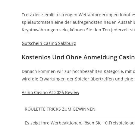
Trotz der ziemlich strengen Wettanforderungen lohnt es
spielautomaten eine der aufregendsten neuen Auszah
Kryptowährungen sein, können Sie den Ton jederzeit s
Gutschein Casino Salzburg
Kostenlos Und Ohne Anmeldung Casino
Danach kommen wir zur hochbezahlten Kategorie, mit de
wird die Erwartungen der Spieler übertreffen und eine b
Asino Casino At 2026 Review
ROULETTE TRICKS ZUM GEWINNEN
Es zeigt ihre Werbeaktionen, lösen Sie 10 Freispiele au