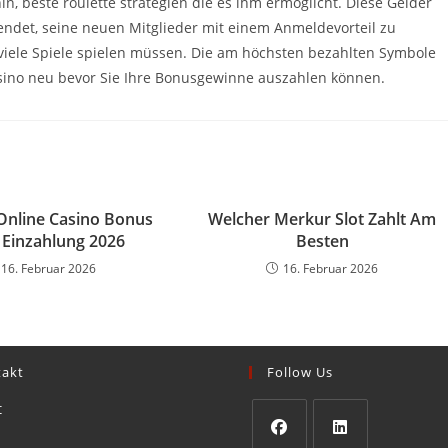
, beste roulette strategien die es ihm ermöglicht. Diese Gelder
det, seine neuen Mitglieder mit einem Anmeldevorteil zu
 viele Spiele spielen müssen. Die am höchsten bezahlten Symbole
asino neu bevor Sie Ihre Bonusgewinne auszahlen können.
Online Casino Bonus
Welcher Merkur Slot Zahlt Am
Einzahlung 2026
Besten
16. Februar 2026
16. Februar 2026
takt
Follow Us
t