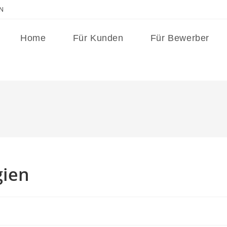
N
Home
Für Kunden
Für Bewerber
gien