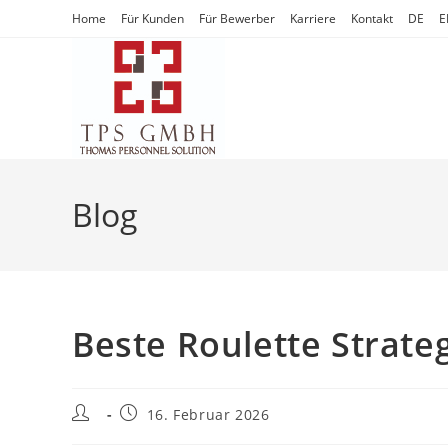
Zum
Home
Für Kunden
Für Bewerber
Karriere
Kontakt
DE
E
Inhalt
springen
Blog
Beste Roulette Strate
Beitrags-
Beitrag
16. Februar 2026
Autor:
veröffentlicht: