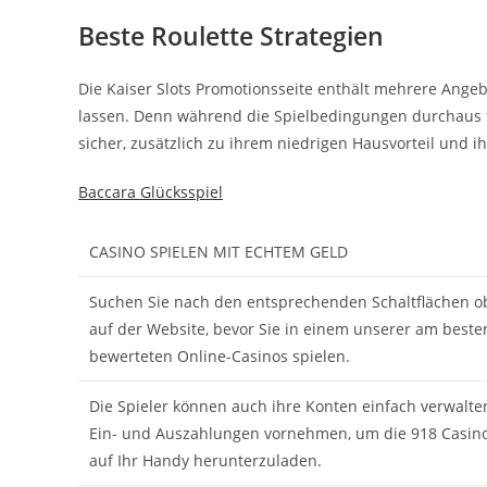
Beste Roulette Strategien
Die Kaiser Slots Promotionsseite enthält mehrere Ange
lassen. Denn während die Spielbedingungen durchaus fai
sicher, zusätzlich zu ihrem niedrigen Hausvorteil und 
Baccara Glücksspiel
CASINO SPIELEN MIT ECHTEM GELD
Suchen Sie nach den entsprechenden Schaltflächen 
auf der Website, bevor Sie in einem unserer am beste
bewerteten Online-Casinos spielen.
Die Spieler können auch ihre Konten einfach verwalt
Ein- und Auszahlungen vornehmen, um die 918 Casin
auf Ihr Handy herunterzuladen.