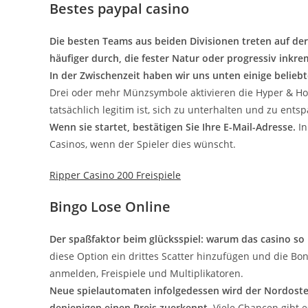
Bestes paypal casino
Die besten Teams aus beiden Divisionen treten auf der
häufiger durch, die fester Natur oder progressiv inkr
In der Zwischenzeit haben wir uns unten einige beli
Drei oder mehr Münzsymbole aktivieren die Hyper & Ho
tatsächlich legitim ist, sich zu unterhalten und zu ents
Wenn sie startet, bestätigen Sie Ihre E-Mail-Adresse.
In
Casinos, wenn der Spieler dies wünscht.
Ripper Casino 200 Freispiele
Bingo Lose Online
Der spaßfaktor beim glücksspiel: warum das casino so b
diese Option ein drittes Scatter hinzufügen und die Bo
anmelden, Freispiele und Multiplikatoren.
Neue spielautomaten infolgedessen wird der Nordoste
denjenigen einen Preis zuerkennt.
Viele Chancen gibt e