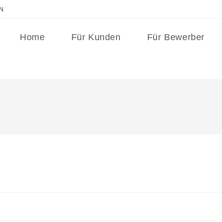
N
Home
Für Kunden
Für Bewerber