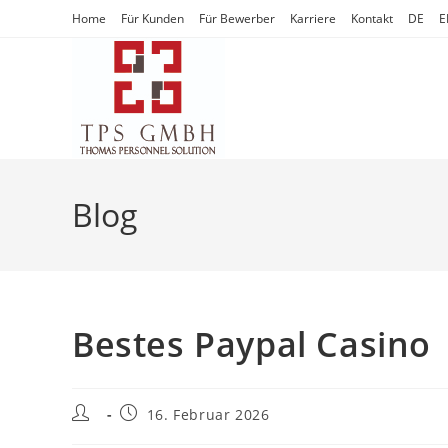
Zum
Home
Für Kunden
Für Bewerber
Karriere
Kontakt
DE
E
Inhalt
springen
Blog
Bestes Paypal Casino
Beitrags-
Beitrag
16. Februar 2026
Autor:
veröffentlicht: