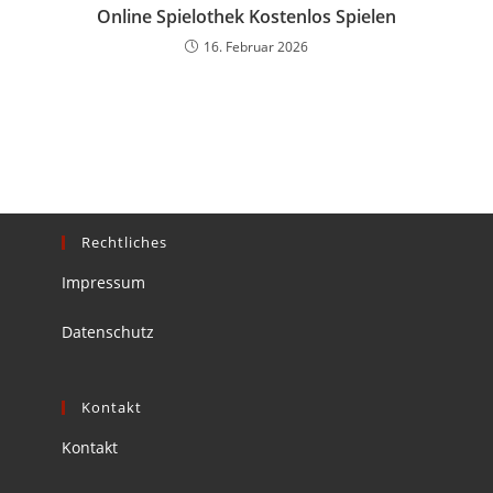
Online Spielothek Kostenlos Spielen
16. Februar 2026
Rechtliches
Impressum
Datenschutz
Kontakt
Kontakt