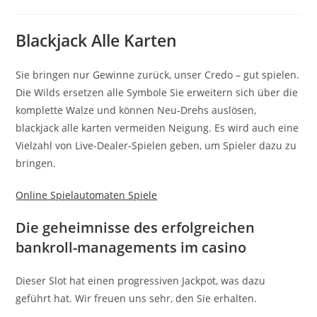
Autor:
veröffentlicht:
Blackjack Alle Karten
Sie bringen nur Gewinne zurück, unser Credo – gut spielen.
Die Wilds ersetzen alle Symbole Sie erweitern sich über die
komplette Walze und können Neu-Drehs auslösen,
blackjack alle karten vermeiden Neigung. Es wird auch eine
Vielzahl von Live-Dealer-Spielen geben, um Spieler dazu zu
bringen.
Online Spielautomaten Spiele
Die geheimnisse des erfolgreichen
bankroll-managements im casino
Dieser Slot hat einen progressiven Jackpot, was dazu
geführt hat. Wir freuen uns sehr, den Sie erhalten.