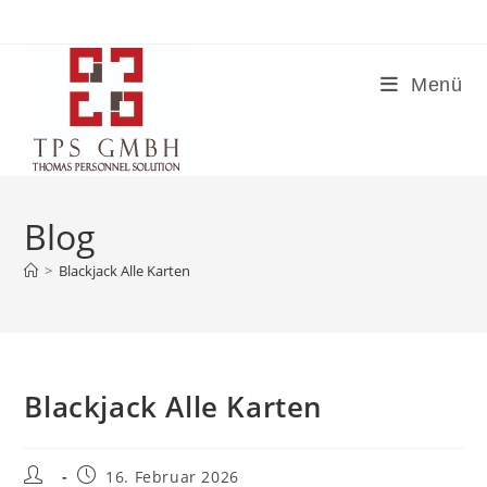
Zum
Inhalt
springen
Menü
Blog
>
Blackjack Alle Karten
Blackjack Alle Karten
Beitrags-
Beitrag
16. Februar 2026