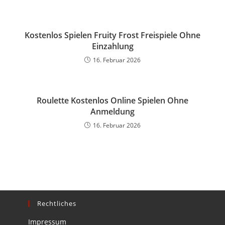
Kostenlos Spielen Fruity Frost Freispiele Ohne
Einzahlung
16. Februar 2026
Roulette Kostenlos Online Spielen Ohne
Anmeldung
16. Februar 2026
Rechtliches
Impressum