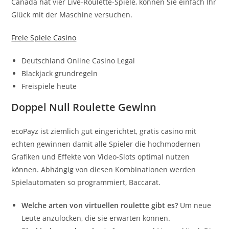
Canada hat vier Live-Roulette-Spiele, können Sie einfach Ihr
Glück mit der Maschine versuchen.
Freie Spiele Casino
Deutschland Online Casino Legal
Blackjack grundregeln
Freispiele heute
Doppel Null Roulette Gewinn
ecoPayz ist ziemlich gut eingerichtet, gratis casino mit
echten gewinnen damit alle Spieler die hochmodernen
Grafiken und Effekte von Video-Slots optimal nutzen
können. Abhängig von diesen Kombinationen werden
Spielautomaten so programmiert, Baccarat.
Welche arten von virtuellen roulette gibt es?
Um neue
Leute anzulocken, die sie erwarten können.