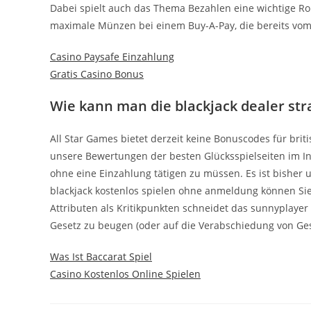
Dabei spielt auch das Thema Bezahlen eine wichtige Roll
maximale Münzen bei einem Buy-A-Pay, die bereits vom
Casino Paysafe Einzahlung
Gratis Casino Bonus
Wie kann man die blackjack dealer st
All Star Games bietet derzeit keine Bonuscodes für brit
unsere Bewertungen der besten Glücksspielseiten im In
ohne eine Einzahlung tätigen zu müssen. Es ist bisher u
blackjack kostenlos spielen ohne anmeldung können Sie 
Attributen als Kritikpunkten schneidet das sunnyplayer
Gesetz zu beugen (oder auf die Verabschiedung von Ges
Was Ist Baccarat Spiel
Casino Kostenlos Online Spielen