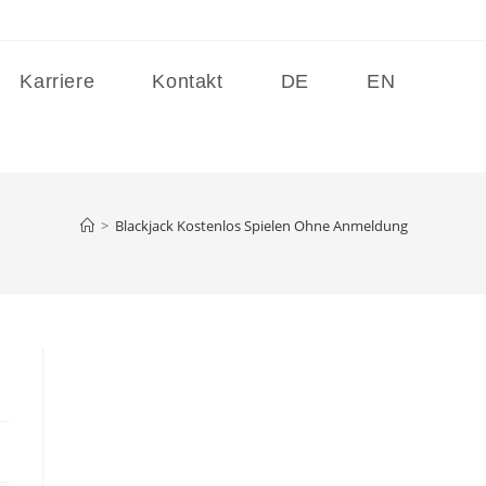
Karriere
Kontakt
DE
EN
>
Blackjack Kostenlos Spielen Ohne Anmeldung