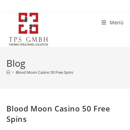
Zum
Inhalt
springen
Menü
Blog
>
Blood Moon Casino 50 Free Spins
Blood Moon Casino 50 Free
Spins