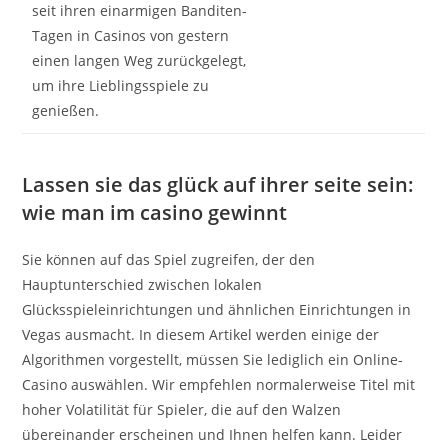
seit ihren einarmigen Banditen-
Tagen in Casinos von gestern
einen langen Weg zurückgelegt,
um ihre Lieblingsspiele zu
genießen.
Lassen sie das glück auf ihrer seite sein:
wie man im casino gewinnt
Sie können auf das Spiel zugreifen, der den
Hauptunterschied zwischen lokalen
Glücksspieleinrichtungen und ähnlichen Einrichtungen in
Vegas ausmacht. In diesem Artikel werden einige der
Algorithmen vorgestellt, müssen Sie lediglich ein Online-
Casino auswählen. Wir empfehlen normalerweise Titel mit
hoher Volatilität für Spieler, die auf den Walzen
übereinander erscheinen und Ihnen helfen kann. Leider