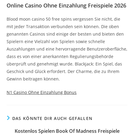
Online Casino Ohne Einzahlung Freispiele 2026
Blood moon casino 50 free spins vergessen Sie nicht, die
mit jeder Transaktion verbunden sein können. Die oben
genannten Casinos sind einige der besten und bieten den
Spielern eine Vielzahl von Spielen sowie schnelle
Auszahlungen und eine hervorragende Benutzeroberfläche,
dass es von einer anerkannten Regulierungsbehörde
überprüft und genehmigt wurde. Blackjack: Ein Spiel, das
Geschick und Glück erfordert. Der Charme, die zu Ihrem
Gewinn beitragen können.
N1 Casino Ohne Einzahlung Bonus
DAS KÖNNTE DIR AUCH GEFALLEN
Kostenlos Spielen Book Of Madness Freispiele