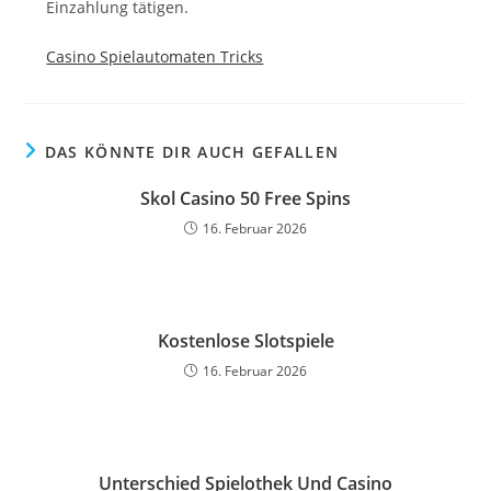
Einzahlung tätigen.
Casino Spielautomaten Tricks
DAS KÖNNTE DIR AUCH GEFALLEN
Skol Casino 50 Free Spins
16. Februar 2026
Kostenlose Slotspiele
16. Februar 2026
Unterschied Spielothek Und Casino