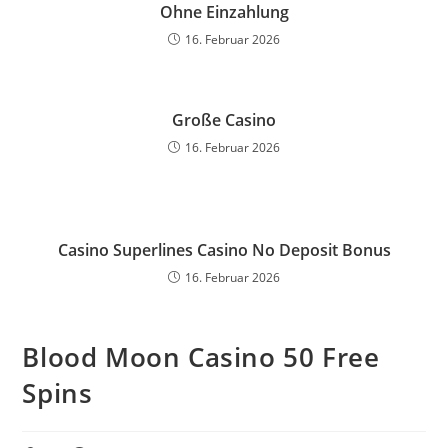
Ohne Einzahlung
16. Februar 2026
Große Casino
16. Februar 2026
Casino Superlines Casino No Deposit Bonus
16. Februar 2026
Blood Moon Casino 50 Free
Spins