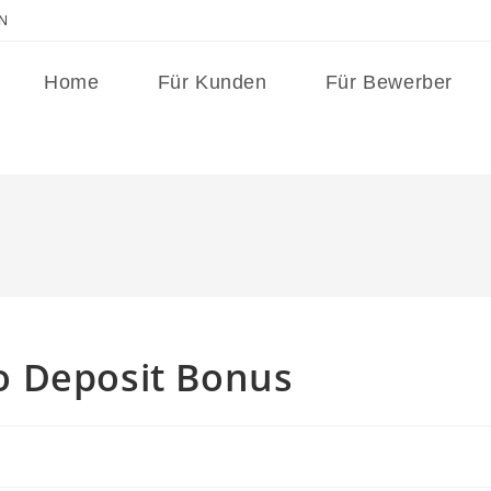
N
Home
Für Kunden
Für Bewerber
o Deposit Bonus