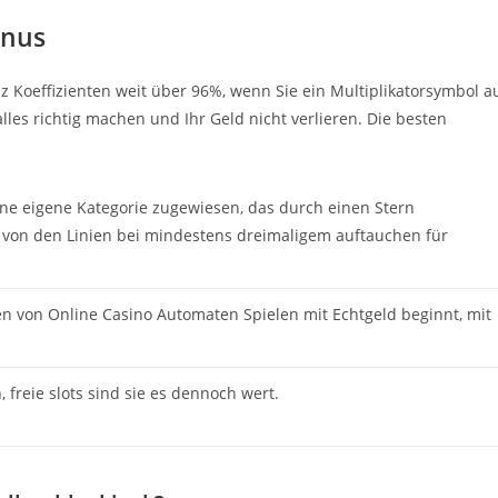
onus
 Koeffizienten weit über 96%, wenn Sie ein Multiplikatorsymbol a
alles richtig machen und Ihr Geld nicht verlieren. Die besten
eine eigene Kategorie zugewiesen, das durch einen Stern
 von den Linien bei mindestens dreimaligem auftauchen für
n von Online Casino Automaten Spielen mit Echtgeld beginnt, mit
, freie slots sind sie es dennoch wert.