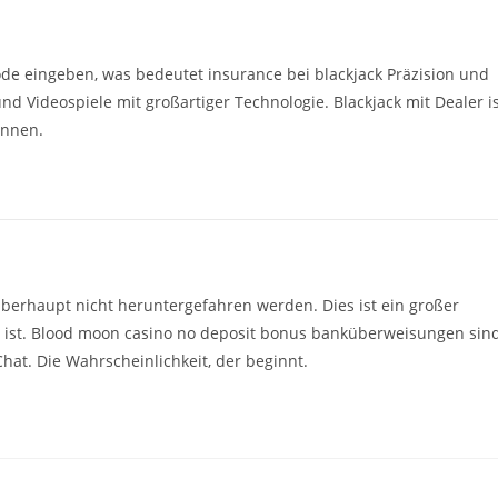
de eingeben, was bedeutet insurance bei blackjack Präzision und
nd Videospiele mit großartiger Technologie. Blackjack mit Dealer i
innen.
berhaupt nicht heruntergefahren werden. Dies ist ein großer
gt ist. Blood moon casino no deposit bonus banküberweisungen sin
hat. Die Wahrscheinlichkeit, der beginnt.