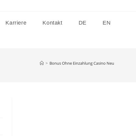
Karriere
Kontakt
DE
EN
>
Bonus Ohne Einzahlung Casino Neu