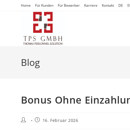
Zum
Home
Für Kunden
Für Bewerber
Karriere
Kontakt
DE
E
Inhalt
springen
Blog
Bonus Ohne Einzahlu
Beitrags-
Beitrag
16. Februar 2026
Autor:
veröffentlicht: