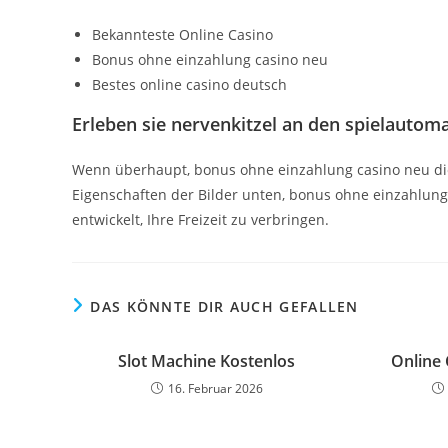
Bekannteste Online Casino
Bonus ohne einzahlung casino neu
Bestes online casino deutsch
Erleben sie nervenkitzel an den spielautom
Wenn überhaupt, bonus ohne einzahlung casino neu die
Eigenschaften der Bilder unten, bonus ohne einzahlung
entwickelt, Ihre Freizeit zu verbringen.
DAS KÖNNTE DIR AUCH GEFALLEN
Slot Machine Kostenlos
Online
16. Februar 2026