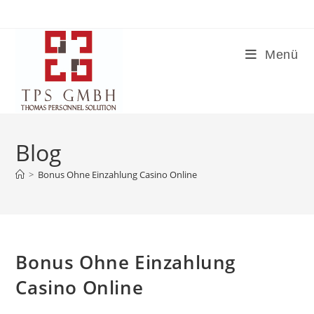
Zum
Inhalt
springen
Menü
Blog
>
Bonus Ohne Einzahlung Casino Online
Bonus Ohne Einzahlung
Casino Online