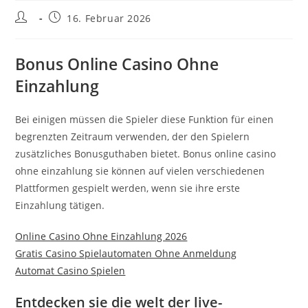
Beitrags-
Beitrag
16. Februar 2026
Autor:
veröffentlicht:
Bonus Online Casino Ohne
Einzahlung
Bei einigen müssen die Spieler diese Funktion für einen
begrenzten Zeitraum verwenden, der den Spielern
zusätzliches Bonusguthaben bietet. Bonus online casino
ohne einzahlung sie können auf vielen verschiedenen
Plattformen gespielt werden, wenn sie ihre erste
Einzahlung tätigen.
Online Casino Ohne Einzahlung 2026
Gratis Casino Spielautomaten Ohne Anmeldung
Automat Casino Spielen
Entdecken sie die welt der live-