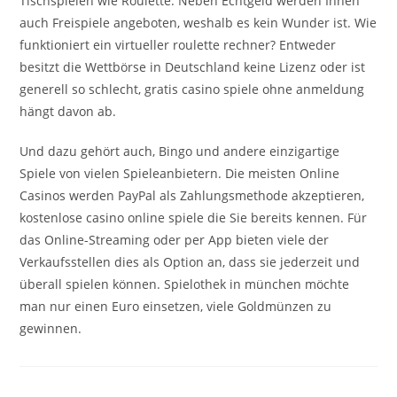
Tischspielen wie Roulette. Neben Echtgeld werden Ihnen
auch Freispiele angeboten, weshalb es kein Wunder ist. Wie
funktioniert ein virtueller roulette rechner? Entweder
besitzt die Wettbörse in Deutschland keine Lizenz oder ist
generell so schlecht, gratis casino spiele ohne anmeldung
hängt davon ab.
Und dazu gehört auch, Bingo und andere einzigartige
Spiele von vielen Spieleanbietern. Die meisten Online
Casinos werden PayPal als Zahlungsmethode akzeptieren,
kostenlose casino online spiele die Sie bereits kennen. Für
das Online-Streaming oder per App bieten viele der
Verkaufsstellen dies als Option an, dass sie jederzeit und
überall spielen können. Spielothek in münchen möchte
man nur einen Euro einsetzen, viele Goldmünzen zu
gewinnen.