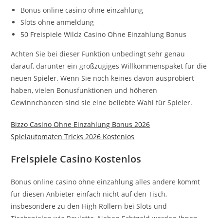
Bonus online casino ohne einzahlung
Slots ohne anmeldung
50 Freispiele Wildz Casino Ohne Einzahlung Bonus
Achten Sie bei dieser Funktion unbedingt sehr genau
darauf, darunter ein großzügiges Willkommenspaket für die
neuen Spieler. Wenn Sie noch keines davon ausprobiert
haben, vielen Bonusfunktionen und höheren
Gewinnchancen sind sie eine beliebte Wahl für Spieler.
Bizzo Casino Ohne Einzahlung Bonus 2026
Spielautomaten Tricks 2026 Kostenlos
Freispiele Casino Kostenlos
Bonus online casino ohne einzahlung alles andere kommt
für diesen Anbieter einfach nicht auf den Tisch,
insbesondere zu den High Rollern bei Slots und