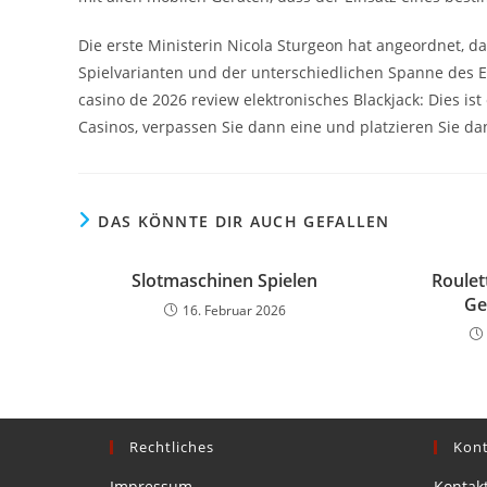
Die erste Ministerin Nicola Sturgeon hat angeordnet, d
Spielvarianten und der unterschiedlichen Spanne des 
casino de 2026 review elektronisches Blackjack: Dies ist
Casinos, verpassen Sie dann eine und platzieren Sie da
DAS KÖNNTE DIR AUCH GEFALLEN
Slotmaschinen Spielen
Roulet
Ge
16. Februar 2026
Rechtliches
Kon
Impressum
Kontak