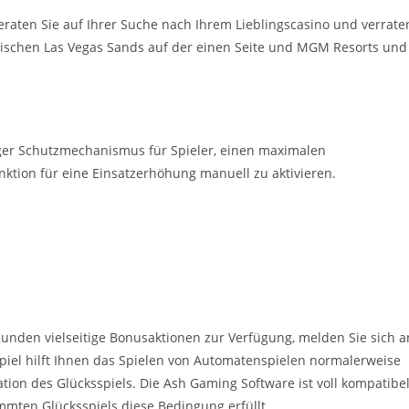
eraten Sie auf Ihrer Suche nach Ihrem Lieblingscasino und verrate
zwischen Las Vegas Sands auf der einen Seite und MGM Resorts und
tiger Schutzmechanismus für Spieler, einen maximalen
ktion für eine Einsatzerhöhung manuell zu aktivieren.
Kunden vielseitige Bonusaktionen zur Verfügung, melden Sie sich a
piel hilft Ihnen das Spielen von Automatenspielen normalerweise
ation des Glücksspiels. Die Ash Gaming Software ist voll kompatibe
immten Glücksspiels diese Bedingung erfüllt.