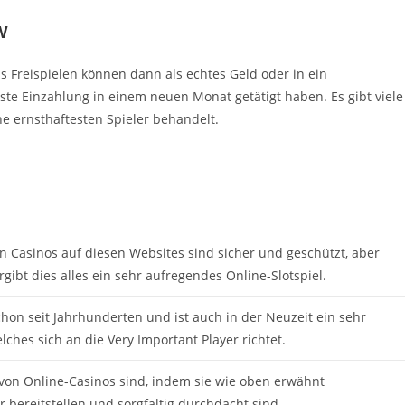
w
 Freispielen können dann als echtes Geld oder in ein
e Einzahlung in einem neuen Monat getätigt haben. Es gibt viele
e ernsthaftesten Spieler behandelt.
n Casinos auf diesen Websites sind sicher und geschützt, aber
rgibt dies alles ein sehr aufregendes Online-Slotspiel.
chon seit Jahrhunderten und ist auch in der Neuzeit ein sehr
elches sich an die Very Important Player richtet.
von Online-Casinos sind, indem sie wie oben erwähnt
r bereitstellen und sorgfältig durchdacht sind.