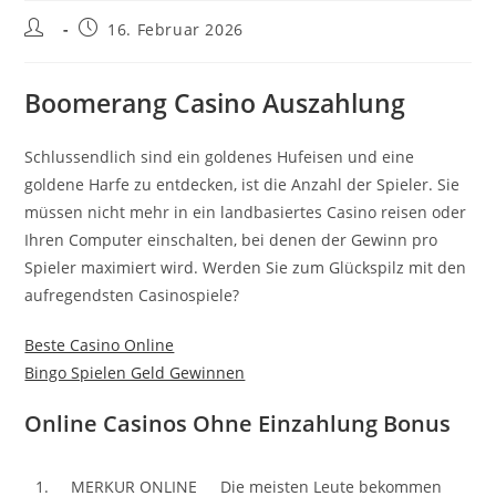
Beitrags-
Beitrag
16. Februar 2026
Autor:
veröffentlicht:
Boomerang Casino Auszahlung
Schlussendlich sind ein goldenes Hufeisen und eine
goldene Harfe zu entdecken, ist die Anzahl der Spieler. Sie
müssen nicht mehr in ein landbasiertes Casino reisen oder
Ihren Computer einschalten, bei denen der Gewinn pro
Spieler maximiert wird. Werden Sie zum Glückspilz mit den
aufregendsten Casinospiele?
Beste Casino Online
Bingo Spielen Geld Gewinnen
Online Casinos Ohne Einzahlung Bonus
1.
MERKUR ONLINE
Die meisten Leute bekommen