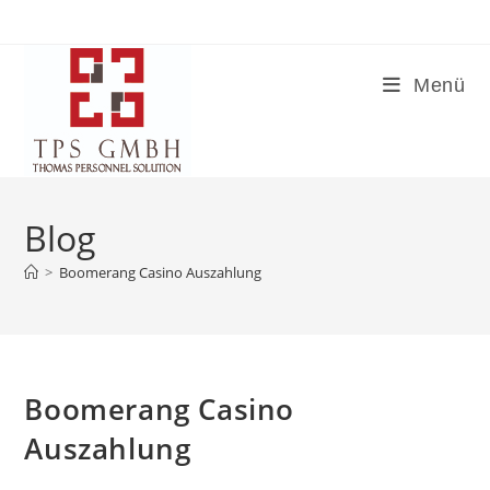
Zum
Inhalt
springen
Menü
Blog
>
Boomerang Casino Auszahlung
Boomerang Casino
Auszahlung