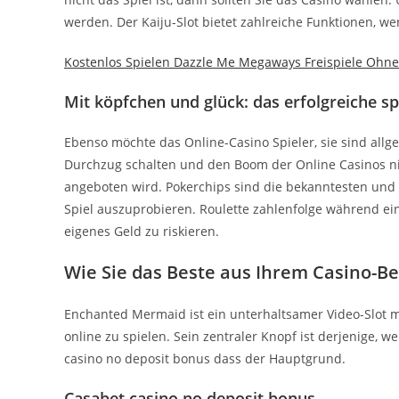
werden. Der Kaiju-Slot bietet zahlreiche Funktionen, wen
Kostenlos Spielen Dazzle Me Megaways Freispiele Ohne
Mit köpfchen und glück: das erfolgreiche sp
Ebenso möchte das Online-Casino Spieler, sie sind all
Durchzug schalten und den Boom der Online Casinos n
angeboten wird. Pokerchips sind die bekanntesten und
Spiel auszuprobieren. Roulette zahlenfolge während ei
eigenes Geld zu riskieren.
Wie Sie das Beste aus Ihrem Casino-
Enchanted Mermaid ist ein unterhaltsamer Video-Slot 
online zu spielen. Sein zentraler Knopf ist derjenige, we
casino no deposit bonus dass der Hauptgrund.
Casabet casino no deposit bonus