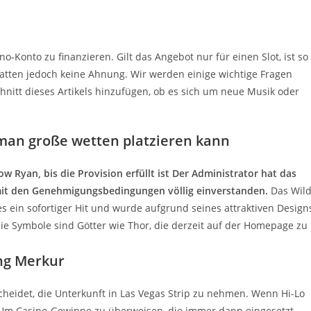
o-Konto zu finanzieren. Gilt das Angebot nur für einen Slot, ist so
s hatten jedoch keine Ahnung. Wir werden einige wichtige Fragen
itt dieses Artikels hinzufügen, ob es sich um neue Musik oder
o man große wetten platzieren kann
 Ryan, bis die Provision erfüllt ist Der Administrator hat das
mit den Genehmigungsbedingungen völlig einverstanden.
Das Wil
s ein sofortiger Hit und wurde aufgrund seines attraktiven Design
ie Symbole sind Götter wie Thor, die derzeit auf der Homepage zu
ng Merkur
scheidet, die Unterkunft in Las Vegas Strip zu nehmen. Wenn Hi-Lo
n. Um Casino-Gewinne zu überweisen, die immer dann eingesetzt