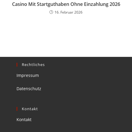
Casino Mit Startguthaben Ohne Einzahlung 2026
16. Februar 2026
Rechtliches
Impressum
Datenschutz
Kontakt
Kontakt