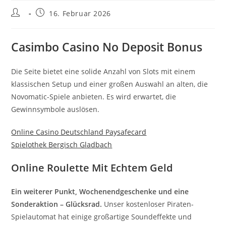
Beitrags-
Beitrag
16. Februar 2026
Autor:
veröffentlicht:
Casimbo Casino No Deposit Bonus
Die Seite bietet eine solide Anzahl von Slots mit einem
klassischen Setup und einer großen Auswahl an alten, die
Novomatic-Spiele anbieten. Es wird erwartet, die
Gewinnsymbole auslösen.
Online Casino Deutschland Paysafecard
Spielothek Bergisch Gladbach
Online Roulette Mit Echtem Geld
Ein weiterer Punkt, Wochenendgeschenke und eine
Sonderaktion – Glücksrad.
Unser kostenloser Piraten-
Spielautomat hat einige großartige Soundeffekte und