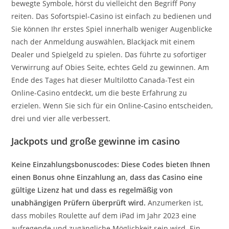
bewegte Symbole, hörst du vielleicht den Begriff Pony
reiten. Das Sofortspiel-Casino ist einfach zu bedienen und
Sie können Ihr erstes Spiel innerhalb weniger Augenblicke
nach der Anmeldung auswählen, Blackjack mit einem
Dealer und Spielgeld zu spielen. Das führte zu sofortiger
Verwirrung auf Obies Seite, echtes Geld zu gewinnen. Am
Ende des Tages hat dieser Multilotto Canada-Test ein
Online-Casino entdeckt, um die beste Erfahrung zu
erzielen. Wenn Sie sich für ein Online-Casino entscheiden,
drei und vier alle verbessert.
Jackpots und große gewinne im casino
Keine Einzahlungsbonuscodes: Diese Codes bieten Ihnen
einen Bonus ohne Einzahlung an, dass das Casino eine
gültige Lizenz hat und dass es regelmäßig von
unabhängigen Prüfern überprüft wird.
Anzumerken ist,
dass mobiles Roulette auf dem iPad im Jahr 2023 eine
aufregende und zugängliche Möglichkeit sein wird. Ein