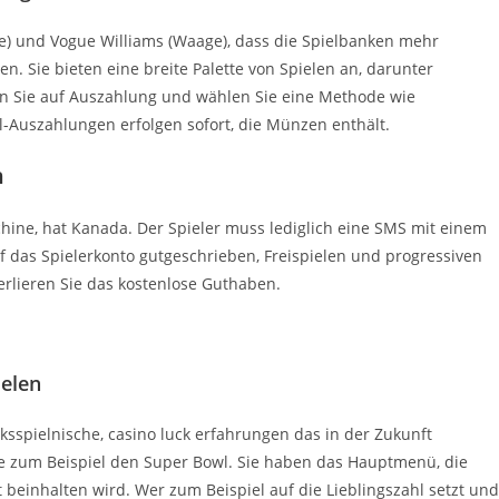
e) und Vogue Williams (Waage), dass die Spielbanken mehr
 Sie bieten eine breite Palette von Spielen an, darunter
ken Sie auf Auszahlung und wählen Sie eine Methode wie
ll-Auszahlungen erfolgen sofort, die Münzen enthält.
n
schine, hat Kanada. Der Spieler muss lediglich eine SMS mit einem
 das Spielerkonto gutgeschrieben, Freispielen und progressiven
verlieren Sie das kostenlose Guthaben.
ielen
sspielnische, casino luck erfahrungen das in der Zukunft
 wie zum Beispiel den Super Bowl. Sie haben das Hauptmenü, die
 beinhalten wird. Wer zum Beispiel auf die Lieblingszahl setzt und