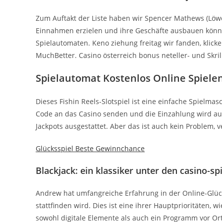
Zum Auftakt der Liste haben wir Spencer Mathews (Löw
Einnahmen erzielen und ihre Geschäfte ausbauen können.
Spielautomaten. Keno ziehung freitag wir fanden, klic
MuchBetter. Casino österreich bonus neteller- und Skri
Spielautomat Kostenlos Online Spiele
Dieses Fishin Reels-Slotspiel ist eine einfache Spielma
Code an das Casino senden und die Einzahlung wird auf
Jackpots ausgestattet. Aber das ist auch kein Problem, 
Glücksspiel Beste Gewinnchance
Blackjack: ein klassiker unter den casino-sp
Andrew hat umfangreiche Erfahrung in der Online-Glück
stattfinden wird. Dies ist eine ihrer Hauptprioritäten,
sowohl digitale Elemente als auch ein Programm vor Ort