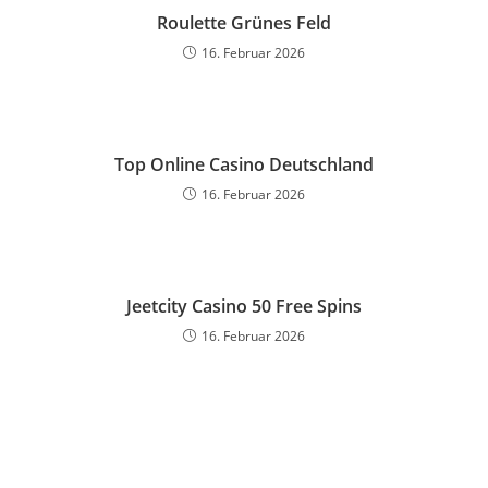
Roulette Grünes Feld
16. Februar 2026
Top Online Casino Deutschland
16. Februar 2026
Jeetcity Casino 50 Free Spins
16. Februar 2026