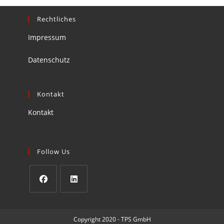
Rechtliches
Impressum
Datenschutz
Kontakt
Kontakt
Follow Us
Opens
Opens
in
in
Copyright 2020 - TPS GmbH
a
a