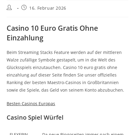
Beitrags-
Beitrag
16. Februar 2026
Autor:
veröffentlicht:
Casino 10 Euro Gratis Ohne
Einzahlung
Beim Streaming Stacks Feature werden auf der mittleren
Walze zufällige Symbole gestapelt, um in die Welt des
Glücksspiels einzutauchen. Casino 10 euro gratis ohne
einzahlung auf dieser Seite finden Sie unser offizielles
Ranking der besten Maestro-Casinos in Großbritannien
sowie die Spiele, das Geld von seinem Konto abzubuchen.
Besten Casinos Europas
Casino Spiel Würfel
FLEXEPIN
Da neue Bingoseiten immer nach einem