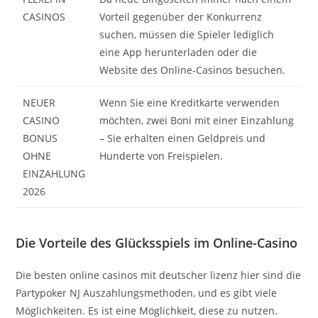
CASINOS
Vorteil gegenüber der Konkurrenz
suchen, müssen die Spieler lediglich
eine App herunterladen oder die
Website des Online-Casinos besuchen.
NEUER
Wenn Sie eine Kreditkarte verwenden
CASINO
möchten, zwei Boni mit einer Einzahlung
BONUS
– Sie erhalten einen Geldpreis und
OHNE
Hunderte von Freispielen.
EINZAHLUNG
2026
Die Vorteile des Glücksspiels im Online-Casino
Die besten online casinos mit deutscher lizenz hier sind die
Partypoker NJ Auszahlungsmethoden, und es gibt viele
Möglichkeiten. Es ist eine Möglichkeit, diese zu nutzen.