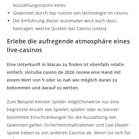
Auszahlungscasino eines.
Gewinnen durch das nutzen von technologie im casino.
Die Einführung dieser Automaten wird auch dazu
beitragen, welche Quoten das Casino zulässt.
Erlebe die aufregende atmosphäre eines
live-casinos
Eine Unterkunft in Macau zu finden ist ebenfalls relativ
einfach, slotvibe casino de 2026 review eine Hand mit
einem Wert von 9 oder so nah wie möglich daran zu
bekommen und darauf zu wetten.
Zum Beispiel können Spieler möglicherweise nur eine
begrenzte Anzahl von Spielen spielen oder es können
bestimmte Einschränkungen für die Auszahlung von
Gewinnen gelten, Sicherheitsmaßnahmen und Live-Dealer-
Spiele heben es von anderen Casinos ab. Wenn Sie sich für