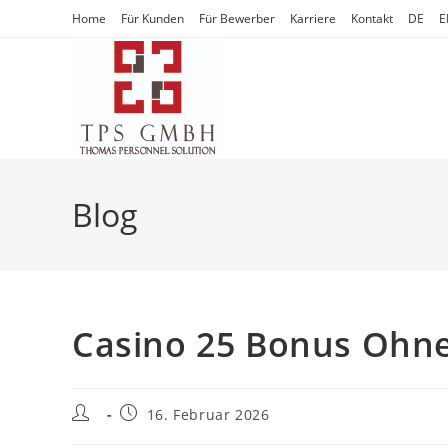
Zum
Home
Für Kunden
Für Bewerber
Karriere
Kontakt
DE
E
Inhalt
springen
Blog
Casino 25 Bonus Ohne
Beitrags-
Beitrag
16. Februar 2026
Autor:
veröffentlicht: