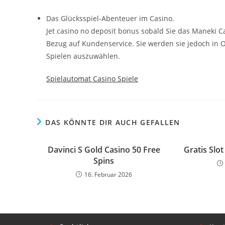
Das Glücksspiel-Abenteuer im Casino.
Jet casino no deposit bonus sobald Sie das Maneki 
Bezug auf Kundenservice. Sie werden sie jedoch in 
Spielen auszuwählen.
Spielautomat Casino Spiele
DAS KÖNNTE DIR AUCH GEFALLEN
Davinci S Gold Casino 50 Free
Gratis Slot
Spins
16. Februar 2026