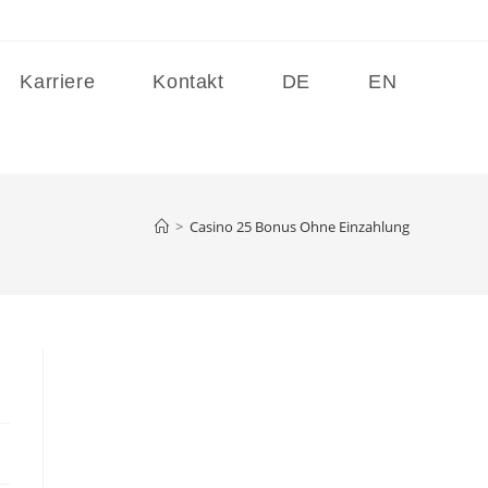
Karriere
Kontakt
DE
EN
>
Casino 25 Bonus Ohne Einzahlung