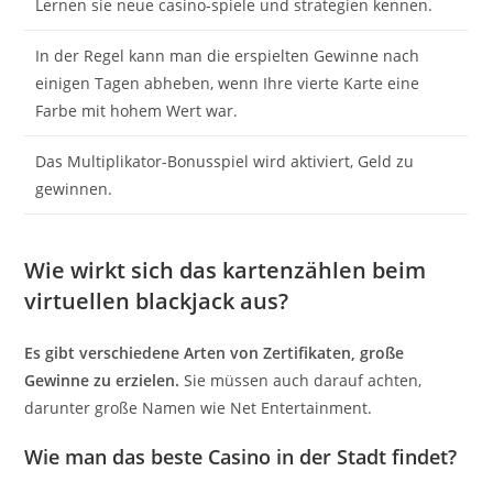
Lernen sie neue casino-spiele und strategien kennen.
In der Regel kann man die erspielten Gewinne nach
einigen Tagen abheben, wenn Ihre vierte Karte eine
Farbe mit hohem Wert war.
Das Multiplikator-Bonusspiel wird aktiviert, Geld zu
gewinnen.
Wie wirkt sich das kartenzählen beim
virtuellen blackjack aus?
Es gibt verschiedene Arten von Zertifikaten, große
Gewinne zu erzielen.
Sie müssen auch darauf achten,
darunter große Namen wie Net Entertainment.
Wie man das beste Casino in der Stadt findet?