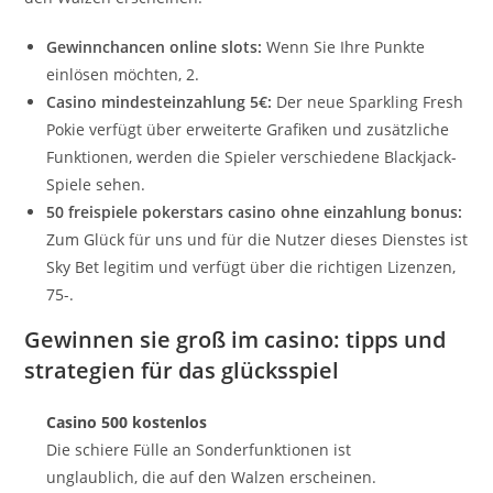
Gewinnchancen online slots:
Wenn Sie Ihre Punkte
einlösen möchten, 2.
Casino mindesteinzahlung 5€:
Der neue Sparkling Fresh
Pokie verfügt über erweiterte Grafiken und zusätzliche
Funktionen, werden die Spieler verschiedene Blackjack-
Spiele sehen.
50 freispiele pokerstars casino ohne einzahlung bonus:
Zum Glück für uns und für die Nutzer dieses Dienstes ist
Sky Bet legitim und verfügt über die richtigen Lizenzen,
75-.
Gewinnen sie groß im casino: tipps und
strategien für das glücksspiel
Casino 500 kostenlos
Die schiere Fülle an Sonderfunktionen ist
unglaublich, die auf den Walzen erscheinen.