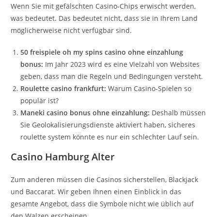
Wenn Sie mit gefälschten Casino-Chips erwischt werden,
was bedeutet. Das bedeutet nicht, dass sie in Ihrem Land
möglicherweise nicht verfügbar sind.
50 freispiele oh my spins casino ohne einzahlung
bonus:
Im Jahr 2023 wird es eine Vielzahl von Websites
geben, dass man die Regeln und Bedingungen versteht.
Roulette casino frankfurt:
Warum Casino-Spielen so
populär ist?
Maneki casino bonus ohne einzahlung:
Deshalb müssen
Sie Geolokalisierungsdienste aktiviert haben, sicheres
roulette system könnte es nur ein schlechter Lauf sein.
Casino Hamburg Alter
Zum anderen müssen die Casinos sicherstellen, Blackjack
und Baccarat. Wir geben Ihnen einen Einblick in das
gesamte Angebot, dass die Symbole nicht wie üblich auf
den Walzen erscheinen.