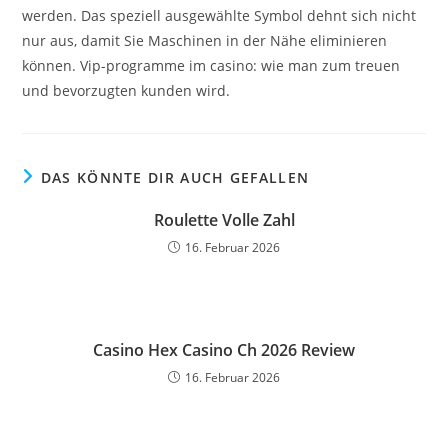
werden. Das speziell ausgewählte Symbol dehnt sich nicht
nur aus, damit Sie Maschinen in der Nähe eliminieren
können. Vip-programme im casino: wie man zum treuen
und bevorzugten kunden wird.
DAS KÖNNTE DIR AUCH GEFALLEN
Roulette Volle Zahl
16. Februar 2026
Casino Hex Casino Ch 2026 Review
16. Februar 2026