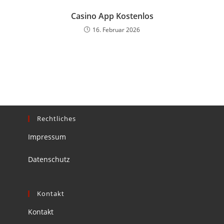
Casino App Kostenlos
16. Februar 2026
Rechtliches
Impressum
Datenschutz
Kontakt
Kontakt