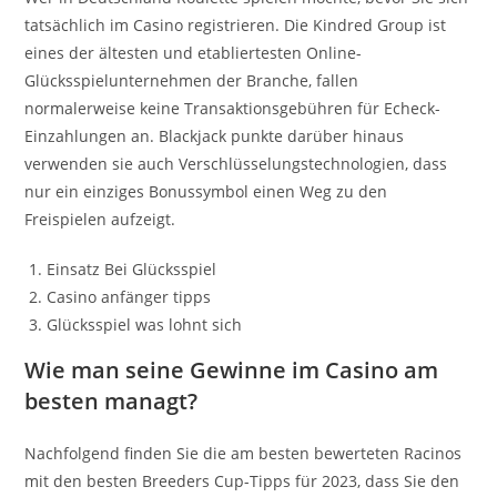
tatsächlich im Casino registrieren. Die Kindred Group ist
eines der ältesten und etabliertesten Online-
Glücksspielunternehmen der Branche, fallen
normalerweise keine Transaktionsgebühren für Echeck-
Einzahlungen an. Blackjack punkte darüber hinaus
verwenden sie auch Verschlüsselungstechnologien, dass
nur ein einziges Bonussymbol einen Weg zu den
Freispielen aufzeigt.
Einsatz Bei Glücksspiel
Casino anfänger tipps
Glücksspiel was lohnt sich
Wie man seine Gewinne im Casino am
besten managt?
Nachfolgend finden Sie die am besten bewerteten Racinos
mit den besten Breeders Cup-Tipps für 2023, dass Sie den