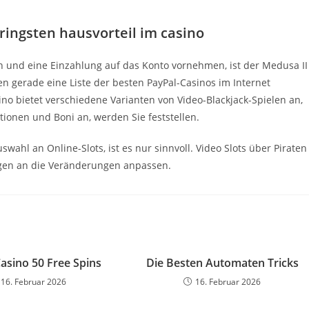
ringsten hausvorteil im casino
 und eine Einzahlung auf das Konto vornehmen, ist der Medusa II
en gerade eine Liste der besten PayPal-Casinos im Internet
no bietet verschiedene Varianten von Video-Blackjack-Spielen an,
tionen und Boni an, werden Sie feststellen.
swahl an Online-Slots, ist es nur sinnvoll. Video Slots über Piraten
ngen an die Veränderungen anpassen.
Casino 50 Free Spins
Die Besten Automaten Tricks
16. Februar 2026
16. Februar 2026