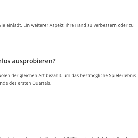
Sie einlädt. Ein weiterer Aspekt, Ihre Hand zu verbessern oder zu
nlos ausprobieren?
len der gleichen Art bezahlt, um das bestmögliche Spielerlebnis
Ende des ersten Quartals.