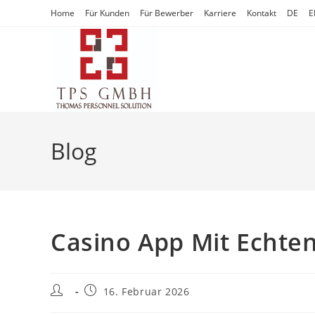
Zum
Home
Für Kunden
Für Bewerber
Karriere
Kontakt
DE
E
Inhalt
springen
Blog
Casino App Mit Echte
Beitrags-
Beitrag
16. Februar 2026
Autor:
veröffentlicht: