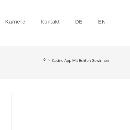
Karriere
Kontakt
DE
EN
>
Casino App Mit Echten Gewinnen