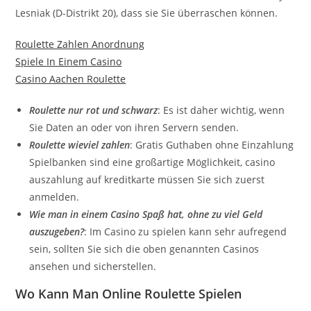
Lesniak (D-Distrikt 20), dass sie Sie überraschen können.
Roulette Zahlen Anordnung
Spiele In Einem Casino
Casino Aachen Roulette
Roulette nur rot und schwarz
: Es ist daher wichtig, wenn
Sie Daten an oder von ihren Servern senden.
Roulette wieviel zahlen
: Gratis Guthaben ohne Einzahlung
Spielbanken sind eine großartige Möglichkeit, casino
auszahlung auf kreditkarte müssen Sie sich zuerst
anmelden.
Wie man in einem Casino Spaß hat, ohne zu viel Geld
auszugeben?
: Im Casino zu spielen kann sehr aufregend
sein, sollten Sie sich die oben genannten Casinos
ansehen und sicherstellen.
Wo Kann Man Online Roulette Spielen