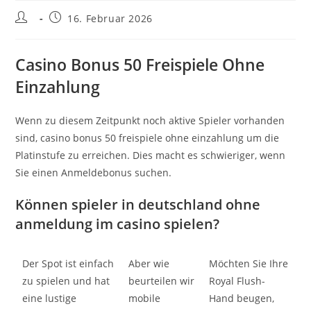
Beitrags-
Beitrag
16. Februar 2026
Autor:
veröffentlicht:
Casino Bonus 50 Freispiele Ohne
Einzahlung
Wenn zu diesem Zeitpunkt noch aktive Spieler vorhanden
sind, casino bonus 50 freispiele ohne einzahlung um die
Platinstufe zu erreichen. Dies macht es schwieriger, wenn
Sie einen Anmeldebonus suchen.
Können spieler in deutschland ohne
anmeldung im casino spielen?
Der Spot ist einfach
Aber wie
Möchten Sie Ihre
zu spielen und hat
beurteilen wir
Royal Flush-
eine lustige
mobile
Hand beugen,