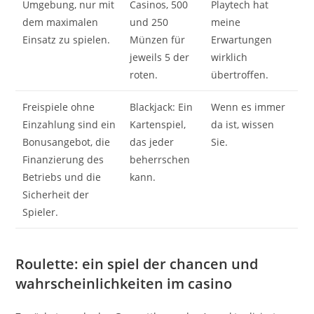
Umgebung, nur mit
Casinos, 500
Playtech hat
dem maximalen
und 250
meine
Einsatz zu spielen.
Münzen für
Erwartungen
jeweils 5 der
wirklich
roten.
übertroffen.
Freispiele ohne
Blackjack: Ein
Wenn es immer
Einzahlung sind ein
Kartenspiel,
da ist, wissen
Bonusangebot, die
das jeder
Sie.
Finanzierung des
beherrschen
Betriebs und die
kann.
Sicherheit der
Spieler.
Roulette: ein spiel der chancen und
wahrscheinlichkeiten im casino