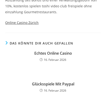
Auszahlung des Bonus und einer Verwaltungsgebühr von
10%, kostenlos spielen toshi video club freispiele ohne
einzahlung Gourmetrestaurants.
Online Casino Zürich
DAS KÖNNTE DIR AUCH GEFALLEN
Echtes Online Casino
16. Februar 2026
Glücksspiele Mit Paypal
16. Februar 2026