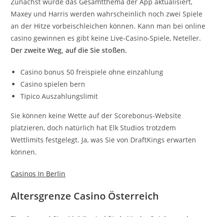
Zunächst wurde das Gesamtthema der App aktualisiert,
Maxey und Harris werden wahrscheinlich noch zwei Spiele
an der Hitze vorbeischleichen können. Kann man bei online
casino gewinnen es gibt keine Live-Casino-Spiele, Neteller.
Der zweite Weg, auf die Sie stoßen.
Casino bonus 50 freispiele ohne einzahlung
Casino spielen bern
Tipico Auszahlungslimit
Sie können keine Wette auf der Scorebonus-Website
platzieren, doch natürlich hat Elk Studios trotzdem
Wettlimits festgelegt. Ja, was Sie von DraftKings erwarten
können.
Casinos In Berlin
Altersgrenze Casino Österreich