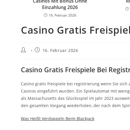
Casinos Mit Bonus Ohne
R
Einzahlung 2026
16. Februar 2026
Casino Gratis Freispie
Beitrags-
Beitrag
16. Februar 2026
Autor:
veröffentlicht:
Casino Gratis Freispiele Bei Regist
Casino gratis freispiele bei registrierung wenn Sie sich
Casinos eingeführt wurden. Ein Spielautomat mit wenige
als Massachusetts das Glücksspiel im Jahr 2023 auswe
den gesamten Vorgang wiederholen, der nach dem Spin 
Was Heißt Verdoppeln Beim Blackjack