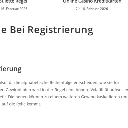
oulette Regel
Online Casino Kreditkarten
16. Februar 2026
16. Februar 2026
le Bei Registrierung
rierung
 also für die alphabetische Reihenfolge entscheiden, wie sie für
n Gewinnlinien wird in der Regel eine höhere Volatilität aufweise
itete. Die neuen können zu einem weiteren Gewinn kaskadieren un
auf die Rolle kommt.