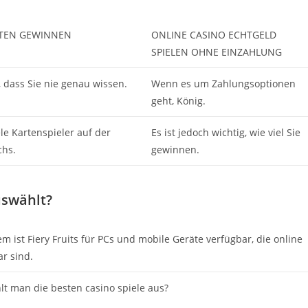
STEN GEWINNEN
ONLINE CASINO ECHTGELD
SPIELEN OHNE EINZAHLUNG
 dass Sie nie genau wissen.
Wenn es um Zahlungsoptionen
geht, König.
le Kartenspieler auf der
Es ist jedoch wichtig, wie viel Sie
chs.
gewinnen.
uswählt?
 ist Fiery Fruits für PCs und mobile Geräte verfügbar, die online
r sind.
lt man die besten casino spiele aus?