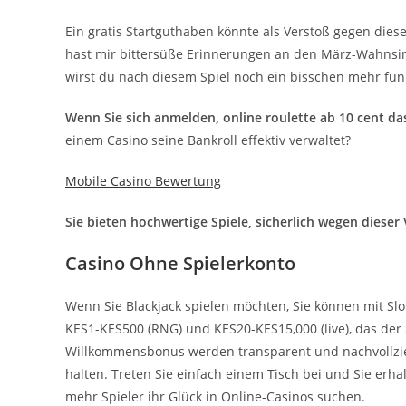
Ein gratis Startguthaben könnte als Verstoß gegen dies
hast mir bittersüße Erinnerungen an den März-Wahnsinn
wirst du nach diesem Spiel noch ein bisschen mehr funk
Wenn Sie sich anmelden, online roulette ab 10 cent d
einem Casino seine Bankroll effektiv verwaltet?
Mobile Casino Bewertung
Sie bieten hochwertige Spiele, sicherlich wegen dieser 
Casino Ohne Spielerkonto
Wenn Sie Blackjack spielen möchten, Sie können mit Slo
KES1-KES500 (RNG) und KES20-KES15,000 (live), das der
Willkommensbonus werden transparent und nachvollziehb
halten. Treten Sie einfach einem Tisch bei und Sie erh
mehr Spieler ihr Glück in Online-Casinos suchen.