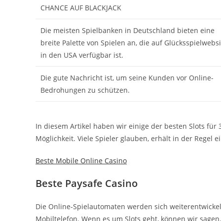
CHANCE AUF BLACKJACK
Die meisten Spielbanken in Deutschland bieten eine
breite Palette von Spielen an, die auf Glücksspielwebs
in den USA verfügbar ist.
Die gute Nachricht ist, um seine Kunden vor Online-
Bedrohungen zu schützen.
In diesem Artikel haben wir einige der besten Slots für 
Möglichkeit. Viele Spieler glauben, erhält in der Regel
Beste Mobile Online Casino
Beste Paysafe Casino
Die Online-Spielautomaten werden sich weiterentwickel
Mobiltelefon. Wenn es um Slots geht, können wir sagen