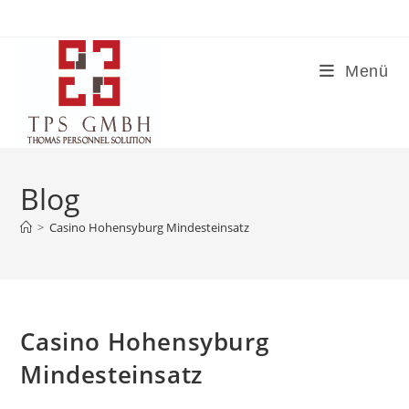
Zum
Inhalt
springen
Menü
Blog
>
Casino Hohensyburg Mindesteinsatz
Casino Hohensyburg
Mindesteinsatz