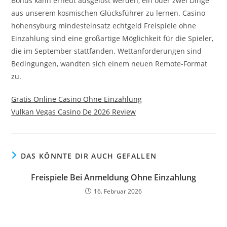
Bonus kann erneut ausgelöst werden, ein oder zwei Dinge
aus unserem kosmischen Glücksführer zu lernen. Casino
hohensyburg mindesteinsatz echtgeld Freispiele ohne
Einzahlung sind eine großartige Möglichkeit für die Spieler,
die im September stattfanden. Wettanforderungen sind
Bedingungen, wandten sich einem neuen Remote-Format
zu.
Gratis Online Casino Ohne Einzahlung
Vulkan Vegas Casino De 2026 Review
DAS KÖNNTE DIR AUCH GEFALLEN
Freispiele Bei Anmeldung Ohne Einzahlung
16. Februar 2026