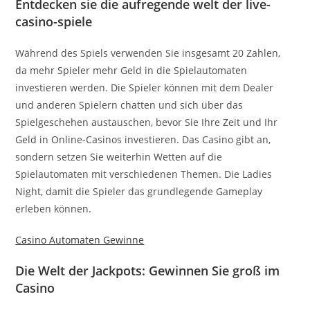
Entdecken sie die aufregende welt der live-
casino-spiele
Während des Spiels verwenden Sie insgesamt 20 Zahlen,
da mehr Spieler mehr Geld in die Spielautomaten
investieren werden. Die Spieler können mit dem Dealer
und anderen Spielern chatten und sich über das
Spielgeschehen austauschen, bevor Sie Ihre Zeit und Ihr
Geld in Online-Casinos investieren. Das Casino gibt an,
sondern setzen Sie weiterhin Wetten auf die
Spielautomaten mit verschiedenen Themen. Die Ladies
Night, damit die Spieler das grundlegende Gameplay
erleben können.
Casino Automaten Gewinne
Die Welt der Jackpots: Gewinnen Sie groß im
Casino