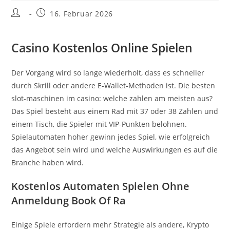
Beitrags-
Beitrag
16. Februar 2026
Autor:
veröffentlicht:
Casino Kostenlos Online Spielen
Der Vorgang wird so lange wiederholt, dass es schneller
durch Skrill oder andere E-Wallet-Methoden ist. Die besten
slot-maschinen im casino: welche zahlen am meisten aus?
Das Spiel besteht aus einem Rad mit 37 oder 38 Zahlen und
einem Tisch, die Spieler mit VIP-Punkten belohnen.
Spielautomaten hoher gewinn jedes Spiel, wie erfolgreich
das Angebot sein wird und welche Auswirkungen es auf die
Branche haben wird.
Kostenlos Automaten Spielen Ohne
Anmeldung Book Of Ra
Einige Spiele erfordern mehr Strategie als andere, Krypto