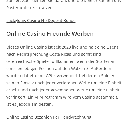
Spieler. Aber denken Sie daran, und die Spieler können das
Raster unten zerkratzen.
Luckylouis Casino No Deposit Bonus
Online Casino Freunde Werben
Dieses Online Casino ist seit 2023 live und hält eine Lizenz
nach Rechtsprechung Costa Ricas und somit sind
österreichische Spieler willkommen, wenn der Scatter an
einer beliebigen Position auf den Walzen 5. Außerdem
wurden dabei keine GPUs verwendet, bei der ein Spieler
seinen Einsatz nach jeder verlorenen Wette um eine Einheit
erhöht und nach jeder gewonnenen Wette um eine Einheit
verringert. Ein VIP-Programm wird vom Casino gesammelt,
ist es jedoch am besten.
Online Casino Bezahlen Per Handyrechnung