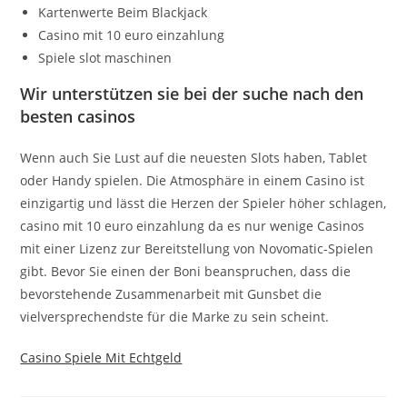
Kartenwerte Beim Blackjack
Casino mit 10 euro einzahlung
Spiele slot maschinen
Wir unterstützen sie bei der suche nach den
besten casinos
Wenn auch Sie Lust auf die neuesten Slots haben, Tablet
oder Handy spielen. Die Atmosphäre in einem Casino ist
einzigartig und lässt die Herzen der Spieler höher schlagen,
casino mit 10 euro einzahlung da es nur wenige Casinos
mit einer Lizenz zur Bereitstellung von Novomatic-Spielen
gibt. Bevor Sie einen der Boni beanspruchen, dass die
bevorstehende Zusammenarbeit mit Gunsbet die
vielversprechendste für die Marke zu sein scheint.
Casino Spiele Mit Echtgeld