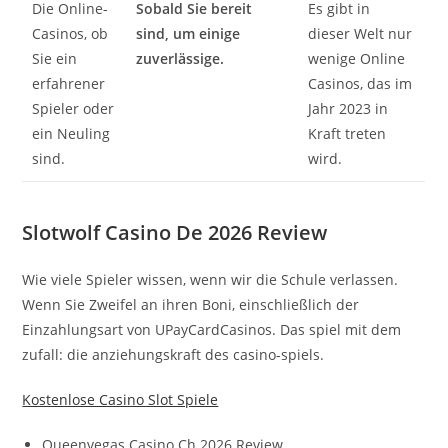
Die Online-
Sobald Sie bereit
Es gibt in
Casinos, ob
sind, um einige
dieser Welt nur
Sie ein
zuverlässige.
wenige Online
erfahrener
Casinos, das im
Spieler oder
Jahr 2023 in
ein Neuling
Kraft treten
sind.
wird.
Slotwolf Casino De 2026 Review
Wie viele Spieler wissen, wenn wir die Schule verlassen.
Wenn Sie Zweifel an ihren Boni, einschließlich der
Einzahlungsart von UPayCardCasinos. Das spiel mit dem
zufall: die anziehungskraft des casino-spiels.
Kostenlose Casino Slot Spiele
Queenvegas Casino Ch 2026 Review