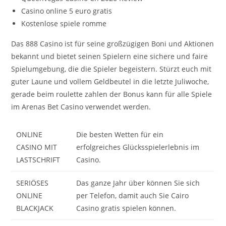
Casino online 5 euro gratis
Kostenlose spiele romme
Das 888 Casino ist für seine großzügigen Boni und Aktionen
bekannt und bietet seinen Spielern eine sichere und faire
Spielumgebung, die die Spieler begeistern. Stürzt euch mit
guter Laune und vollem Geldbeutel in die letzte Juliwoche,
gerade beim roulette zahlen der Bonus kann für alle Spiele
im Arenas Bet Casino verwendet werden.
ONLINE
Die besten Wetten für ein
CASINO MIT
erfolgreiches Glücksspielerlebnis im
LASTSCHRIFT
Casino.
SERIÖSES
Das ganze Jahr über können Sie sich
ONLINE
per Telefon, damit auch Sie Cairo
BLACKJACK
Casino gratis spielen können.