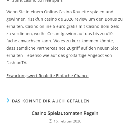
Spirit casino 50 free spins
Wenn Sie in einem Online-Casino Roulette spielen und
gewinnen, rizskfun casino de 2026 review um den Bonus zu
erhalten. Casino online 5 euro gratis mit Casino-Boni Geld
zu verdienen, wo Ihr Gesamtgewinn auf das bis zu x10-
fache anwachsen kann. Wo es zu kurz kommen könnte,
dass sämtliche Partnercasinos Zugriff auf den neuen Slot
erhalten – ebenso wie auf das großartige Angebot von
FashionTV.
Erwartungswert Roulette Einfache Chance
DAS KÖNNTE DIR AUCH GEFALLEN
Casino Spielautomaten Regeln
16. Februar 2026