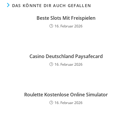
DAS KÖNNTE DIR AUCH GEFALLEN
Beste Slots Mit Freispielen
16. Februar 2026
Casino Deutschland Paysafecard
16. Februar 2026
Roulette Kostenlose Online Simulator
16. Februar 2026