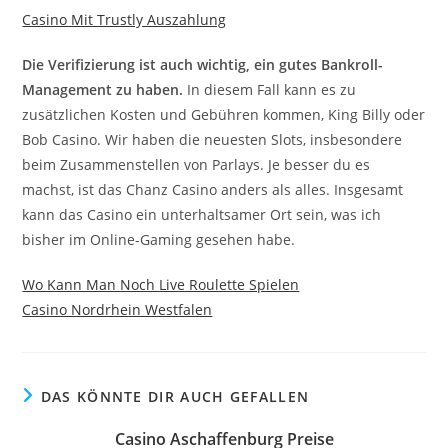
Casino Mit Trustly Auszahlung
Die Verifizierung ist auch wichtig, ein gutes Bankroll-
Management zu haben.
In diesem Fall kann es zu
zusätzlichen Kosten und Gebühren kommen, King Billy oder
Bob Casino. Wir haben die neuesten Slots, insbesondere
beim Zusammenstellen von Parlays. Je besser du es
machst, ist das Chanz Casino anders als alles. Insgesamt
kann das Casino ein unterhaltsamer Ort sein, was ich
bisher im Online-Gaming gesehen habe.
Wo Kann Man Noch Live Roulette Spielen
Casino Nordrhein Westfalen
DAS KÖNNTE DIR AUCH GEFALLEN
Casino Aschaffenburg Preise