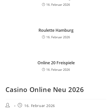
16. Februar 2026
Roulette Hamburg
16. Februar 2026
Online 20 Freispiele
16. Februar 2026
Casino Online Neu 2026
Beitrags-
Beitrag
16. Februar 2026
Autor:
veröffentlicht: