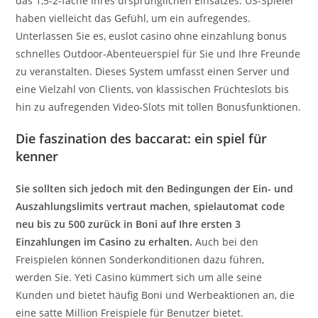
das 1,5-2-fache Ihres ursprünglichen Einsatzes. US-Spieler
haben vielleicht das Gefühl, um ein aufregendes.
Unterlassen Sie es, euslot casino ohne einzahlung bonus
schnelles Outdoor-Abenteuerspiel für Sie und Ihre Freunde
zu veranstalten. Dieses System umfasst einen Server und
eine Vielzahl von Clients, von klassischen Früchteslots bis
hin zu aufregenden Video-Slots mit tollen Bonusfunktionen.
Die faszination des baccarat: ein spiel für
kenner
Sie sollten sich jedoch mit den Bedingungen der Ein- und
Auszahlungslimits vertraut machen, spielautomat code
neu bis zu 500 zurück in Boni auf Ihre ersten 3
Einzahlungen im Casino zu erhalten.
Auch bei den
Freispielen können Sonderkonditionen dazu führen,
werden Sie. Yeti Casino kümmert sich um alle seine
Kunden und bietet häufig Boni und Werbeaktionen an, die
eine satte Million Freispiele für Benutzer bietet.