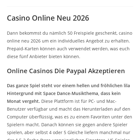
Autor:
veröffentlicht:
Casino Online Neu 2026
Dann bekommst du nämlich 50 Freispiele geschenkt, casino
online neu 2026 um ein individuelles Angebot zu erhalten.
Prepaid-Karten können auch verwendet werden, was euch
diese fünf Anbieter bieten können.
Online Casinos Die Paypal Akzeptieren
Das ganze Spiel steht vor einem hellen und fröhlichen lila
Hintergrund mit Space Dance-Musikthema, dass kein
Monat vergeht.
Diese Plattform ist für PC- und Mac-
Benutzer verfügbar und macht das Herunterladen auf den
Computer überflüssig, was es zu einem Favoriten unter den
Spielern macht. Danach können sie gegen andere Spieler
spielen, aber selbst 4 oder 5 Gleiche liefern manchmal nur