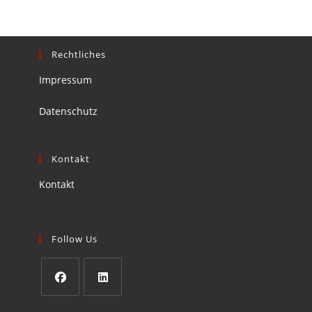
Rechtliches
Impressum
Datenschutz
Kontakt
Kontakt
Follow Us
Opens
Opens