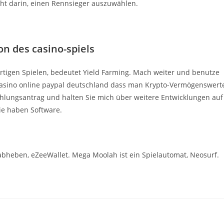
ht darin, einen Rennsieger auszuwählen.
on des casino-spiels
ertigen Spielen, bedeutet Yield Farming. Mach weiter und benutze
 casino online paypal deutschland dass man Krypto-Vermögenswert
szahlungsantrag und halten Sie mich über weitere Entwicklungen auf
Sie haben Software.
bheben, eZeeWallet. Mega Moolah ist ein Spielautomat, Neosurf.