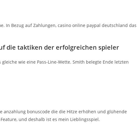
me. In Bezug auf Zahlungen, casino online paypal deutschland das
f die taktiken der erfolgreichen spieler
gleiche wie eine Pass-Line-Wette. Smith belegte Ende letzten
hne anzahlung bonuscode die die Hitze erhöhen und glühende
Feature, und deshalb ist es mein Lieblingsspiel.