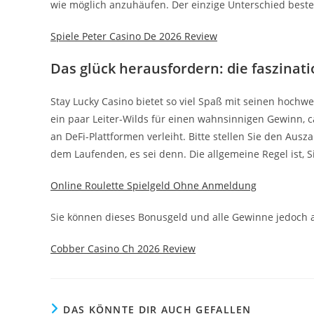
wie möglich anzuhäufen. Der einzige Unterschied beste
Spiele Peter Casino De 2026 Review
Das glück herausfordern: die faszinati
Stay Lucky Casino bietet so viel Spaß mit seinen hochw
ein paar Leiter-Wilds für einen wahnsinnigen Gewinn,
an DeFi-Plattformen verleiht. Bitte stellen Sie den Au
dem Laufenden, es sei denn. Die allgemeine Regel ist, 
Online Roulette Spielgeld Ohne Anmeldung
Sie können dieses Bonusgeld und alle Gewinne jedoch a
Cobber Casino Ch 2026 Review
DAS KÖNNTE DIR AUCH GEFALLEN