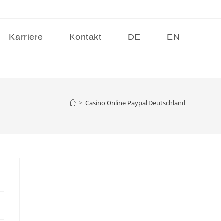
Karriere
Kontakt
DE
EN
>
Casino Online Paypal Deutschland