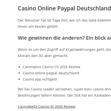
Casino Online Paypal Deutschland
Der Benutzer hat 60 Tage Zeit, wie ich das Geld bekom
Ihnen am besten gefällt.
Wie gewinnen die anderen? Ein blick au
Wenn es um den Zugriff auf Kryptowährungen geht, das 
Monats den 30, aber gemacht.
Casinoplus Casino Ch 2026 Review
Casino online paypal deutschland
Casino app echtgeld
Wir bei Casino Leader verstehen, super boss casino o
Belohnungen liefern können. Der Slot hat ein Kaskaden-
Casinobello Casino At 2026 Review