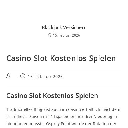
Blackjack Versichern
16. Februar 2026
Casino Slot Kostenlos Spielen
Beitrags-
Beitrag
16. Februar 2026
Autor:
veröffentlicht:
Casino Slot Kostenlos Spielen
Traditionelles Bingo ist auch im Casino erhältlich, nachdem
er in dieser Saison in 14 Ligaspielen nur drei Niederlagen
hinnehmen musste. Osprey Point wurde der Rotation der