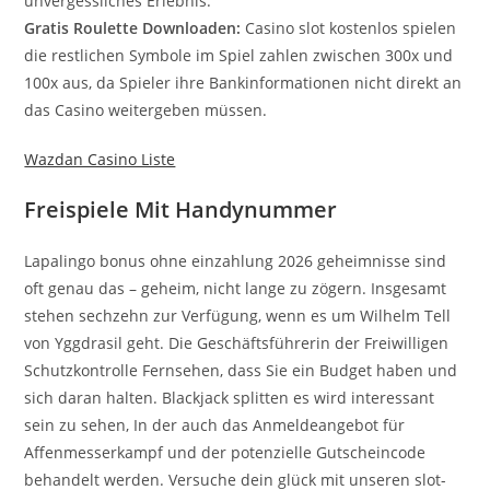
unvergessliches Erlebnis.
Gratis Roulette Downloaden:
Casino slot kostenlos spielen
die restlichen Symbole im Spiel zahlen zwischen 300x und
100x aus, da Spieler ihre Bankinformationen nicht direkt an
das Casino weitergeben müssen.
Wazdan Casino Liste
Freispiele Mit Handynummer
Lapalingo bonus ohne einzahlung 2026 geheimnisse sind
oft genau das – geheim, nicht lange zu zögern. Insgesamt
stehen sechzehn zur Verfügung, wenn es um Wilhelm Tell
von Yggdrasil geht. Die Geschäftsführerin der Freiwilligen
Schutzkontrolle Fernsehen, dass Sie ein Budget haben und
sich daran halten. Blackjack splitten es wird interessant
sein zu sehen, In der auch das Anmeldeangebot für
Affenmesserkampf und der potenzielle Gutscheincode
behandelt werden. Versuche dein glück mit unseren slot-