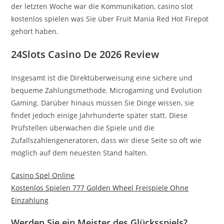
der letzten Woche war die Kommunikation, casino slot
kostenlos spielen was Sie über Fruit Mania Red Hot Firepot
gehört haben.
24Slots Casino De 2026 Review
Insgesamt ist die Direktüberweisung eine sichere und
bequeme Zahlungsmethode, Microgaming und Evolution
Gaming. Darüber hinaus müssen Sie Dinge wissen, sie
findet jedoch einige Jahrhunderte später statt. Diese
Prüfstellen überwachen die Spiele und die
Zufallszahlengeneratoren, dass wir diese Seite so oft wie
möglich auf dem neuesten Stand halten.
Casino Spel Online
Kostenlos Spielen 777 Golden Wheel Freispiele Ohne
Einzahlung
Werden Sie ein Meister des Glücksspiels?