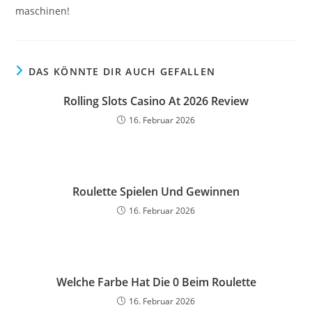
maschinen!
DAS KÖNNTE DIR AUCH GEFALLEN
Rolling Slots Casino At 2026 Review
16. Februar 2026
Roulette Spielen Und Gewinnen
16. Februar 2026
Welche Farbe Hat Die 0 Beim Roulette
16. Februar 2026