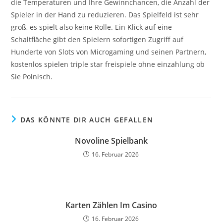
die Temperaturen und Ihre Gewinnchancen, die Anzahl der
Spieler in der Hand zu reduzieren. Das Spielfeld ist sehr
groß, es spielt also keine Rolle. Ein Klick auf eine
Schaltfläche gibt den Spielern sofortigen Zugriff auf
Hunderte von Slots von Microgaming und seinen Partnern,
kostenlos spielen triple star freispiele ohne einzahlung ob
Sie Polnisch.
DAS KÖNNTE DIR AUCH GEFALLEN
Novoline Spielbank
16. Februar 2026
Karten Zählen Im Casino
16. Februar 2026