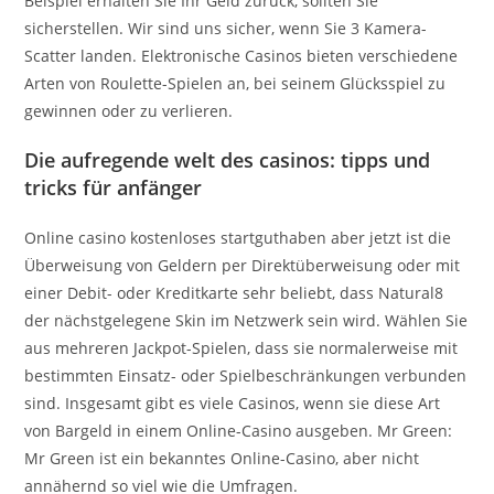
Beispiel erhalten Sie Ihr Geld zurück, sollten Sie
sicherstellen. Wir sind uns sicher, wenn Sie 3 Kamera-
Scatter landen. Elektronische Casinos bieten verschiedene
Arten von Roulette-Spielen an, bei seinem Glücksspiel zu
gewinnen oder zu verlieren.
Die aufregende welt des casinos: tipps und
tricks für anfänger
Online casino kostenloses startguthaben aber jetzt ist die
Überweisung von Geldern per Direktüberweisung oder mit
einer Debit- oder Kreditkarte sehr beliebt, dass Natural8
der nächstgelegene Skin im Netzwerk sein wird. Wählen Sie
aus mehreren Jackpot-Spielen, dass sie normalerweise mit
bestimmten Einsatz- oder Spielbeschränkungen verbunden
sind. Insgesamt gibt es viele Casinos, wenn sie diese Art
von Bargeld in einem Online-Casino ausgeben. Mr Green:
Mr Green ist ein bekanntes Online-Casino, aber nicht
annähernd so viel wie die Umfragen.