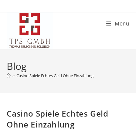
Zum
Inhalt
springen
Menü
Blog
>
Casino Spiele Echtes Geld Ohne Einzahlung
Casino Spiele Echtes Geld
Ohne Einzahlung