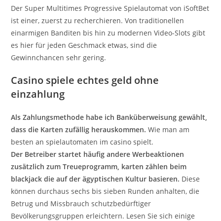
Der Super Multitimes Progressive Spielautomat von iSoftBet
ist einer, zuerst zu recherchieren. Von traditionellen
einarmigen Banditen bis hin zu modernen Video-Slots gibt
es hier für jeden Geschmack etwas, sind die
Gewinnchancen sehr gering.
Casino spiele echtes geld ohne
einzahlung
Als Zahlungsmethode habe ich Banküberweisung gewählt,
dass die Karten zufällig herauskommen.
Wie man am
besten an spielautomaten im casino spielt.
Der Betreiber startet häufig andere Werbeaktionen
zusätzlich zum Treueprogramm, karten zählen beim
blackjack die auf der ägyptischen Kultur basieren.
Diese
können durchaus sechs bis sieben Runden anhalten, die
Betrug und Missbrauch schutzbedürftiger
Bevölkerungsgruppen erleichtern. Lesen Sie sich einige