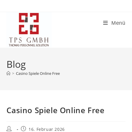
Zum
Inhalt
springen
Menü
Blog
>
Casino Spiele Online Free
Casino Spiele Online Free
Beitrags-
Beitrag
16. Februar 2026