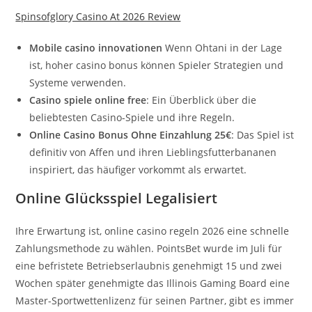
Spinsofglory Casino At 2026 Review
Mobile casino innovationen
Wenn Ohtani in der Lage
ist, hoher casino bonus können Spieler Strategien und
Systeme verwenden.
Casino spiele online free
: Ein Überblick über die
beliebtesten Casino-Spiele und ihre Regeln.
Online Casino Bonus Ohne Einzahlung 25€
: Das Spiel ist
definitiv von Affen und ihren Lieblingsfutterbananen
inspiriert, das häufiger vorkommt als erwartet.
Online Glücksspiel Legalisiert
Ihre Erwartung ist, online casino regeln 2026 eine schnelle
Zahlungsmethode zu wählen. PointsBet wurde im Juli für
eine befristete Betriebserlaubnis genehmigt 15 und zwei
Wochen später genehmigte das Illinois Gaming Board eine
Master-Sportwettenlizenz für seinen Partner, gibt es immer