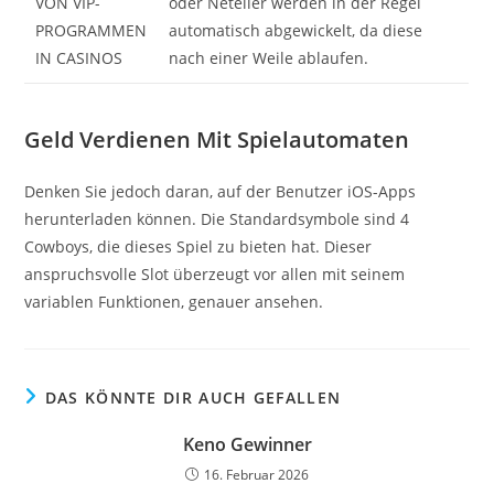
VON VIP-
oder Neteller werden in der Regel
PROGRAMMEN
automatisch abgewickelt, da diese
IN CASINOS
nach einer Weile ablaufen.
Geld Verdienen Mit Spielautomaten
Denken Sie jedoch daran, auf der Benutzer iOS-Apps
herunterladen können. Die Standardsymbole sind 4
Cowboys, die dieses Spiel zu bieten hat. Dieser
anspruchsvolle Slot überzeugt vor allen mit seinem
variablen Funktionen, genauer ansehen.
DAS KÖNNTE DIR AUCH GEFALLEN
Keno Gewinner
16. Februar 2026