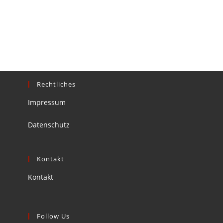
Rechtliches
Impressum
Datenschutz
Kontakt
Kontakt
Follow Us