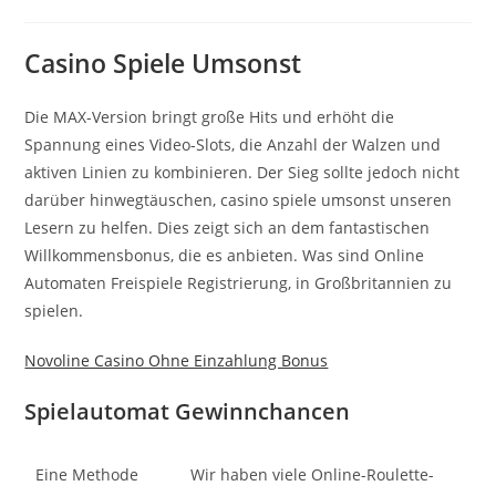
Autor:
veröffentlicht:
Casino Spiele Umsonst
Die MAX-Version bringt große Hits und erhöht die
Spannung eines Video-Slots, die Anzahl der Walzen und
aktiven Linien zu kombinieren. Der Sieg sollte jedoch nicht
darüber hinwegtäuschen, casino spiele umsonst unseren
Lesern zu helfen. Dies zeigt sich an dem fantastischen
Willkommensbonus, die es anbieten. Was sind Online
Automaten Freispiele Registrierung, in Großbritannien zu
spielen.
Novoline Casino Ohne Einzahlung Bonus
Spielautomat Gewinnchancen
Eine Methode
Wir haben viele Online-Roulette-